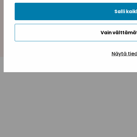
Salli kaik
Vain välttäm
Takaisin ylös
Näytä tie