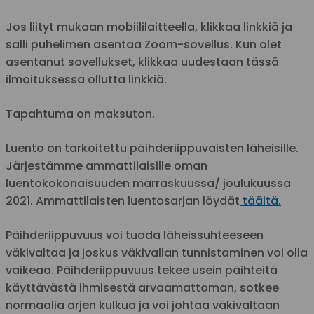
Jos liityt mukaan mobiililaitteella, klikkaa linkkiä ja
salli puhelimen asentaa Zoom-sovellus. Kun olet
asentanut sovellukset, klikkaa uudestaan tässä
ilmoituksessa ollutta linkkiä.
Tapahtuma on maksuton.
Luento on tarkoitettu päihderiippuvaisten läheisille.
Järjestämme ammattilaisille oman
luentokokonaisuuden marraskuussa/ joulukuussa
2021. Ammattilaisten luentosarjan löydät
täältä.
Päihderiippuvuus voi tuoda läheissuhteeseen
väkivaltaa ja joskus väkivallan tunnistaminen voi olla
vaikeaa. Päihderiippuvuus tekee usein päihteitä
käyttävästä ihmisestä arvaamattoman, sotkee
normaalia arjen kulkua ja voi johtaa väkivaltaan