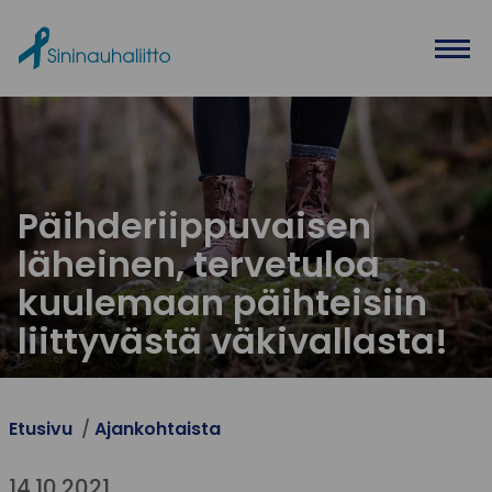
Ohita valikko
Päihderiippuvaisen
läheinen, tervetuloa
kuulemaan päihteisiin
liittyvästä väkivallasta!
Etusivu
Ajankohtaista
14.10.2021