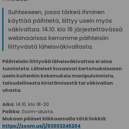
Suhteeseen, jossa tärkeä ihminen
käyttää päihteitä, liittyy usein myös
väkivaltaa. 14.10. klo 18 järjestettävässä
webinaarissa kerromme päihteisiin
liittyvästä läheisväkivallasta.
Päihteisiin liittyvää läheisväkivaltaa ei aina
tunnisteta. Läheiset kuvaavat kertomuksissaan
usein kuitenkin kokemuksia manipuloinnista,
taloudellisesta kiristämisestä tai väkivallan
uhasta.
Aika
: 14.10. klo 18-20
Paikka
: Zoom-alusta.
Mukaan pääset klikkaamalla tätä linkkiä:
https://zoom.us/j/93003245204