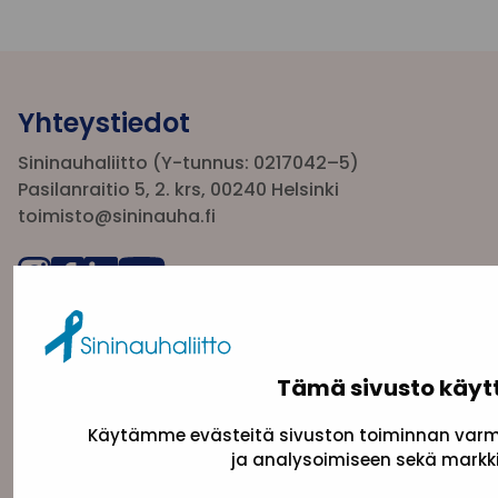
Yhteystiedot
Sininauhaliitto (Y-tunnus: 0217042–5)
Pasilanraitio 5, 2. krs, 00240 Helsinki
toimisto@sininauha.fi
Tämä sivusto käyt
Käytämme evästeitä sivuston toiminnan varmi
ja analysoimiseen sekä markki
Tietosuojaseloste
Evästeseloste
Saavutettav