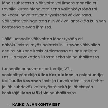
läheissuhteessa. Väkivalta voi ilmetä monella eri
tavalla, kuten hienovaraisena vallankäyttönä tai
selkeästi havaittavana fyysisenä väkivaltana.
Väkivalta vahingoittaa niin väkivallantekijää kuin sen
kohteena olevaa ihmistä.
Tällä luennolla väkivaltaa lähestytään eri
näkökulmista, myös päihteisiin liittyvän väkivallan
osalta. Mukana keskustelemassa asiantuntijoita
Ensi- ja turvakotien liitosta sekä Sininauhaliitosta.
Luennolla puhuvat asiantuntija, VTL,
sosiaalityöntekijä
Riina Karjalainen
ja asiantuntija,
KM
Tuulia Kovanen
Ensi- ja turvakotien liiton Perhe-
ja lähisuhdeväkivaltatyöstä sekä ja läheistyön
kehittäjä
Ilona Mäki
Sininauhaliitosta.
KAIKKI AJANKOHTAISET