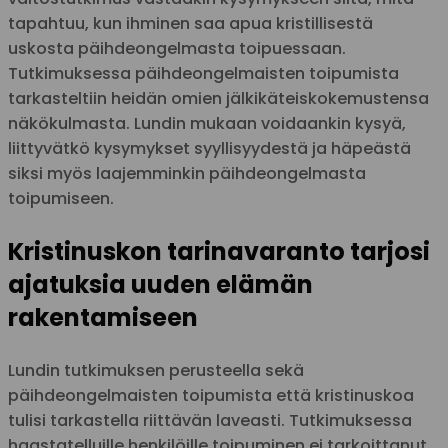
tapahtuu, kun ihminen saa apua kristillisestä
uskosta päihdeongelmasta toipuessaan.
Tutkimuksessa päihdeongelmaisten toipumista
tarkasteltiin heidän omien jälkikäteiskokemustensa
näkökulmasta. Lundin mukaan voidaankin kysyä,
liittyvätkö kysymykset syyllisyydestä ja häpeästä
siksi myös laajemminkin päihdeongelmasta
toipumiseen.
Kristinuskon tarinavaranto tarjosi
ajatuksia uuden elämän
rakentamiseen
Lundin tutkimuksen perusteella sekä
päihdeongelmaisten toipumista että kristinuskoa
tulisi tarkastella riittävän laveasti. Tutkimuksessa
haastatelluille henkilöille toipuminen ei tarkoittanut