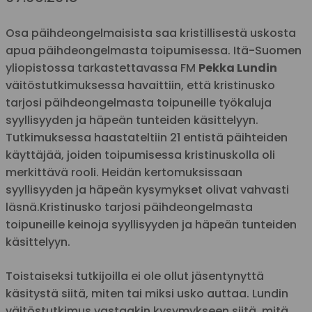
Osa päihdeongelmaisista saa kristillisestä uskosta
apua päihdeongelmasta toipumisessa. Itä-Suomen
yliopistossa tarkastettavassa FM
Pekka Lundin
väitöstutkimuksessa havaittiin, että kristinusko
tarjosi päihdeongelmasta toipuneille työkaluja
syyllisyyden ja häpeän tunteiden käsittelyyn.
Tutkimuksessa haastateltiin 21 entistä päihteiden
käyttäjää, joiden toipumisessa kristinuskolla oli
merkittävä rooli. Heidän kertomuksissaan
syyllisyyden ja häpeän kysymykset olivat vahvasti
läsnä.Kristinusko tarjosi päihdeongelmasta
toipuneille keinoja syyllisyyden ja häpeän tunteiden
käsittelyyn.
Toistaiseksi tutkijoilla ei ole ollut jäsentynyttä
käsitystä siitä, miten tai miksi usko auttaa. Lundin
väitöstutkimus vastaakin kysymykseen siitä, mitä