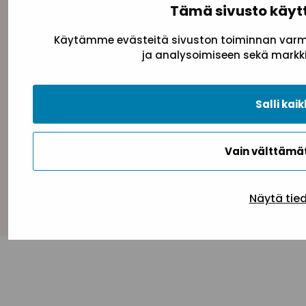
Tämä sivusto käyt
Käytämme evästeitä sivuston toiminnan varmi
ja analysoimiseen sekä markki
Tietosuojaseloste
Evästeseloste
Saavutettav
Salli kaik
Vain välttäm
Takaisin ylös
Näytä tie