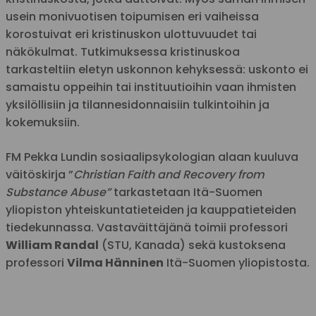
usein monivuotisen toipumisen eri vaiheissa
korostuivat eri kristinuskon ulottuvuudet tai
näkökulmat. Tutkimuksessa kristinuskoa
tarkasteltiin eletyn uskonnon kehyksessä: uskonto ei
samaistu oppeihin tai instituutioihin vaan ihmisten
yksilöllisiin ja tilannesidonnaisiin tulkintoihin ja
kokemuksiin.
FM Pekka Lundin sosiaalipsykologian alaan kuuluva
väitöskirja ”
Christian Faith and Recovery from
Substance Abuse”
tarkastetaan Itä-Suomen
yliopiston yhteiskuntatieteiden ja kauppatieteiden
tiedekunnassa. Vastaväittäjänä toimii professori
William Randal
(STU, Kanada) sekä kustoksena
professori
Vilma Hänninen
Itä-Suomen yliopistosta.