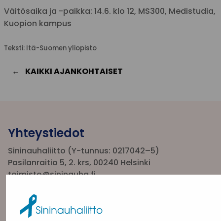
Väitösaika ja -paikka: 14.6. klo 12, MS300, Medistudia,
Kuopion kampus
Teksti: Itä-Suomen yliopisto
KAIKKI AJANKOHTAISET
Yhteystiedot
Sininauhaliitto (Y-tunnus: 0217042–5)
Pasilanraitio 5, 2. krs, 00240 Helsinki
toimisto@sininauha.fi