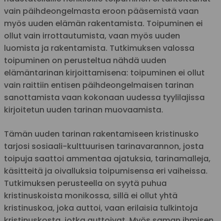
vain päihdeongelmasta eroon pääsemistä vaan
myös uuden elämän rakentamista. Toipuminen ei
ollut vain irrottautumista, vaan myös uuden
luomista ja rakentamista. Tutkimuksen valossa
toipuminen on perusteltua nähdä uuden
elämäntarinan kirjoittamisena: toipuminen ei ollut
vain raittiin entisen päihdeongelmaisen tarinan
sanottamista vaan kokonaan uudessa tyylilajissa
kirjoitetun uuden tarinan muovaamista.
Tämän uuden tarinan rakentamiseen kristinusko
tarjosi sosiaali-kulttuurisen tarinavarannon, josta
toipuja saattoi ammentaa ajatuksia, tarinamalleja,
käsitteitä ja oivalluksia toipumisensa eri vaiheissa.
Tutkimuksen perusteella on syytä puhua
kristinuskoista monikossa, sillä ei ollut yhtä
kristinuskoa, joka auttoi, vaan erilaisia tulkintoja
kristinuskosta, jotka auttoivat. Myös saman ihmisen