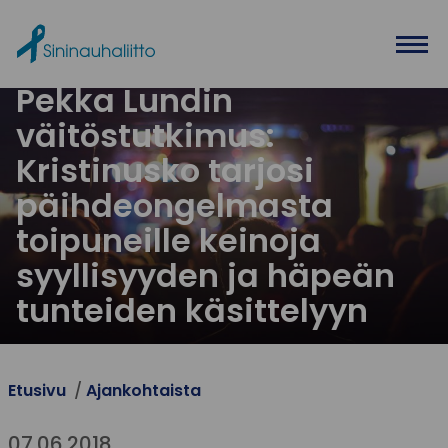
Ohita valikko
Pekka Lundin
väitöstutkimus:
Kristinusko tarjosi
päihdeongelmasta
toipuneille keinoja
syyllisyyden ja häpeän
tunteiden käsittelyyn
Etusivu
Ajankohtaista
07.06.2018