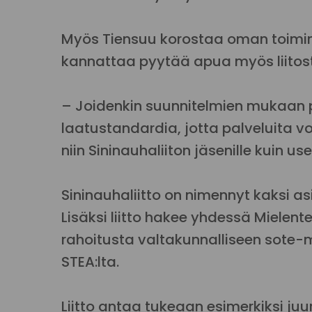
Myös Tiensuu korostaa oman toiminn
kannattaa pyytää apua myös liitos
– Joidenkin suunnitelmien mukaan p
laatustandardia, jotta palveluita 
niin Sininauhaliiton jäsenille kuin use
Sininauhaliitto on nimennyt kaksi 
Lisäksi liitto hakee yhdessä Mielent
rahoitusta valtakunnalliseen sote
STEA:lta.
Liitto antaa tukeaan esimerkiksi ju