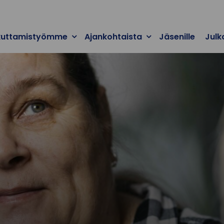
kuttamistyömme
Ajankohtaista
Jäsenille
Julk