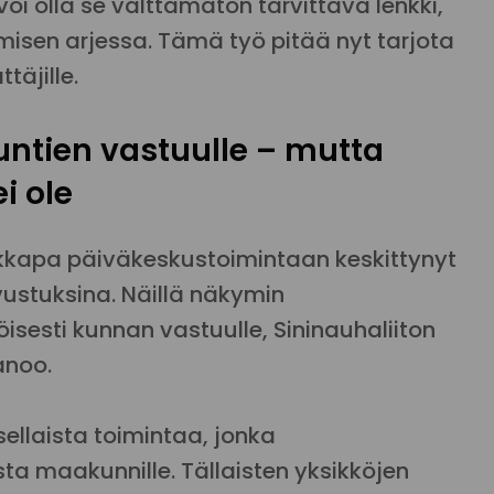
oi olla se välttämätön tarvittava lenkki,
misen arjessa. Tämä työ pitää nyt tarjota
täjille.
untien vastuulle – mutta
i ole
kkapa päiväkeskustoimintaan keskittynyt
vustuksina. Näillä näkymin
sesti kunnan vastuulle, Sininauhaliiton
noo.
llaista toimintaa, jonka
ista maakunnille. Tällaisten yksikköjen