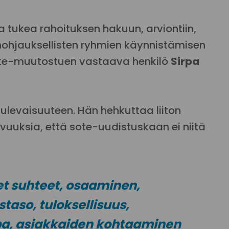
 tukea rahoituksen hakuun, arviontiin,
nohjauksellisten ryhmien käynnistämisen
sote-muutostuen vastaava henkilö
Sirpa
ulevaisuuteen. Hän hehkuttaa liiton
hvuuksia, että sote-uudistuskaan ei niitä
et suhteet, osaaminen,
taso, tuloksellisuus,
apa, asiakkaiden kohtaaminen