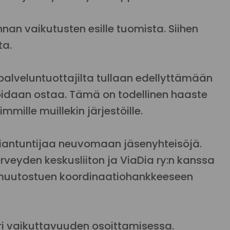
an vaikutusten esille tuomista. Siihen
ta.
alveluntuottajilta tullaan edellyttämään
voidaan ostaa. Tämä on todellinen haaste
immille muillekin järjestöille.
asiantuntijaa neuvomaan jäsenyhteisöjä.
erveyden keskusliiton ja ViaDia ry:n kanssa
-muutostuen koordinaatiohankkeeseen
uri vaikuttavuuden osoittamisessa.