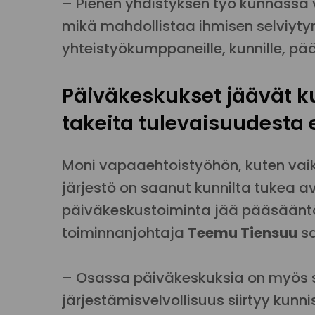
– Pienen yhdistyksen työ kunnassa v
mikä mahdollistaa ihmisen selviyty
yhteistyökumppaneille, kunnille, päät
Päiväkeskukset jäävät k
takeita tulevaisuudesta e
Moni vapaaehtoistyöhön, kuten vai
järjestö on saanut kunnilta tukea a
päiväkeskustoiminta jää pääsääntöi
toiminnanjohtaja
Teemu Tiensuu
sa
– Osassa päiväkeskuksia on myös se
järjestämisvelvollisuus siirtyy kunn