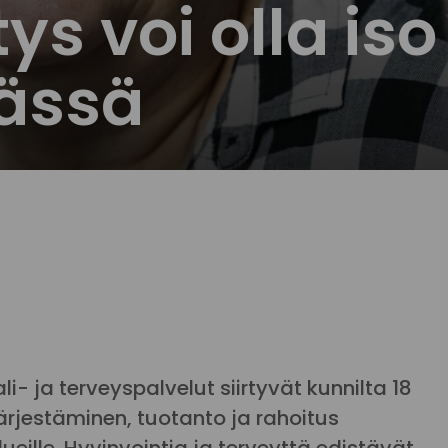
ys voi olla iso
ässä
i- ja terveyspalvelut siirtyvät kunnilta 18
ärjestäminen, tuotanto ja rahoitus