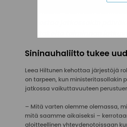
vähentää syrjäytymisestä
huono-osaisten osallisuut
ostaa jatkossakin päiväk
takeita toiminnan jatkuvu
Sininauhaliitto tukee uud
Leea Hiltunen kehottaa järjestöjä
on tarpeen, kun ministeritasollakin
jatkossa vaikuttavuuteen perustuen
– Mitä varten olemme olemassa, mit
mitä saamme aikaiseksi – kerrotaan
aloitteellinen yhteydenotoissaan kun