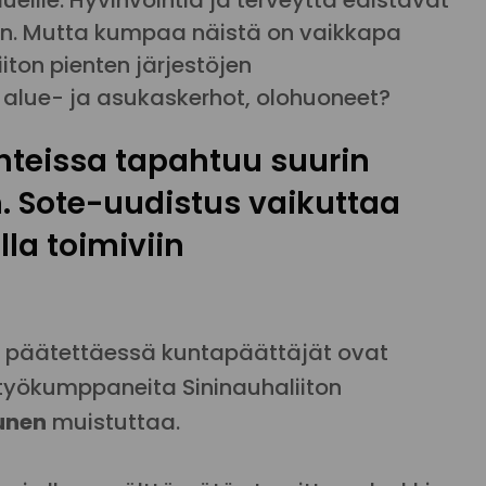
oalueille. Hyvinvointia ja terveyttä edistävät
in. Mutta kumpaa näistä on vaikkapa
iton pienten järjestöjen
t, alue- ja asukaskerhot, olohuoneet?
uhteissa tapahtuu suurin
 Sote-uudistus vaikuttaa
la toimiviin
ta päätettäessä kuntapäättäjät ovat
istyökumppaneita Sininauhaliiton
tunen
muistuttaa.