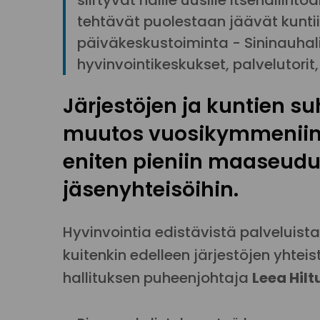
siirtyvät näille uusille itsehallint
tehtävät puolestaan jäävät kunti
päiväkeskustoiminta - Sininauhali
hyvinvointikeskukset, palvelutori
Järjestöjen ja kuntien s
muutos vuosikymmeniin.
eniten pieniin maaseudul
jäsenyhteisöihin.
Hyvinvointia edistävistä palveluis
kuitenkin edelleen järjestöjen yhte
hallituksen puheenjohtaja
Leea Hil