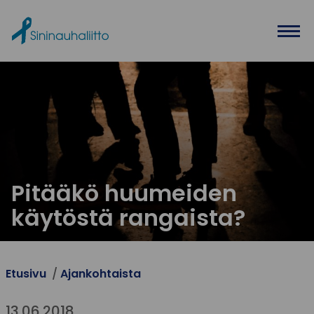
Ohita valikko
Pitääkö huumeiden
käytöstä rangaista?
Etusivu
Ajankohtaista
13.06.2018