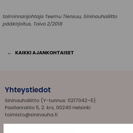
toiminnanjohtaja Teemu Tiensuu, Sininauhaliitto
pääkirjoitus, Toivo 2/2018
KAIKKI AJANKOHTAISET
Yhteystiedot
Sininauhaliitto (Y-tunnus: 0217042–5)
Pasilanraitio 5, 2. krs, 00240 Helsinki
toimisto@sininauha.fi