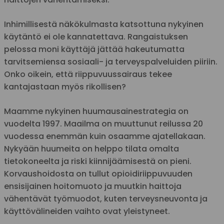
Inhimillisestä näkökulmasta katsottuna nykyinen
käytäntö ei ole kannatettava. Rangaistuksen
pelossa moni käyttäjä jättää hakeutumatta
tarvitsemiensa sosiaali- ja terveyspalveluiden piiriin.
Onko oikein, että riippuvuussairaus tekee
kantajastaan myös rikollisen?
Maamme nykyinen huumausainestrategia on
vuodelta 1997. Maailma on muuttunut reilussa 20
vuodessa enemmän kuin osaamme ajatellakaan.
Nykyään huumeita on helppo tilata omalta
tietokoneelta ja riski kiinnijäämisestä on pieni.
Korvaushoidosta on tullut opioidiriippuvuuden
ensisijainen hoitomuoto ja muutkin haittoja
vähentävät työmuodot, kuten terveysneuvonta ja
käyttövälineiden vaihto ovat yleistyneet.