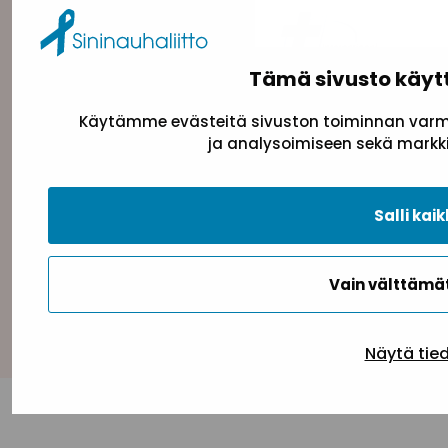
Tämä sivusto käyt
Käytämme evästeitä sivuston toiminnan varmi
ja analysoimiseen sekä markki
Tietosuojaseloste
Evästeseloste
Saavutettav
Salli kaik
Vain välttäm
Takaisin ylös
Näytä tie