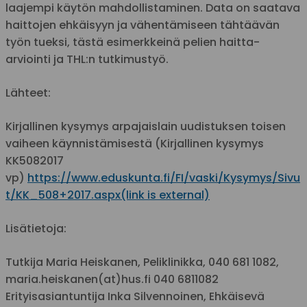
laajempi käytön mahdollistaminen. Data on saatava
haittojen ehkäisyyn ja vähentämiseen tähtäävän
työn tueksi, tästä esimerkkeinä pelien haitta-
arviointi ja THL:n tutkimustyö.
Lähteet:
Kirjallinen kysymys arpajaislain uudistuksen toisen
vaiheen käynnistämisestä (Kirjallinen kysymys
KK5082017
vp)
https://www.eduskunta.fi/FI/vaski/Kysymys/Sivu
t/KK_508+2017.aspx(link is external)
Lisätietoja:
Tutkija Maria Heiskanen, Peliklinikka, 040 681 1082,
maria.heiskanen(at)hus.fi 040 6811082
Erityisasiantuntija Inka Silvennoinen, Ehkäisevä