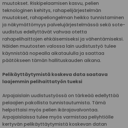
muutokset. Riskipelaamisen kasvu, pelien
teknologinen kehitys, rahapelijärjestelmän
muutokset, rahapeliongelman heikko tunnistaminen
ja näkymättömyys palvelujärjestelmässä sekä sote-
uudistus edellyttävät vahvaa otetta
rahapelihaittojen ehkäisemiseksi ja vähentämiseksi.
Näiden muutosten valossa lain uudistustyö tulee
käynnistää nopealla aikataululla ja saattaa
päätökseen tämän hallituskauden aikana.
Pelikäyttäytymistä koskeva data saatava
laajemmin pelihaittatyön tueksi
Arpajaislain uudistustyössä on tärkeää edellyttää
pelaajien pakollista tunnistautumista. Tämä
helpottaisi myös pelien ikärajavalvontaa.
Arpajaislaissa tulee myös varmistaa peliyhtiölle
kertyvän pelikäyttäytymistä koskevan datan