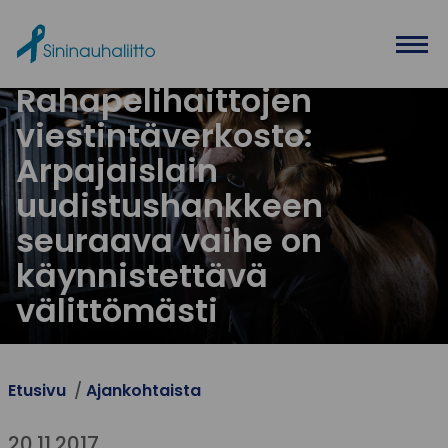
Ohita valikko
Rahapelihaittojen
viestintäverkosto:
Arpajaislain
uudistushankkeen
seuraava vaihe on
käynnistettävä
välittömästi
Etusivu
Ajankohtaista
20.11.2017