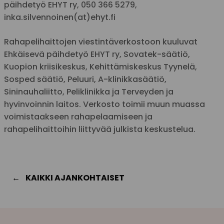
päihdetyö EHYT ry, 050 366 5279,
inka.silvennoinen(at)ehyt.fi
Rahapelihaittojen viestintäverkostoon kuuluvat
Ehkäisevä päihdetyö EHYT ry, Sovatek-säätiö,
Kuopion kriisikeskus, Kehittämiskeskus Tyynelä,
Sosped säätiö, Peluuri, A-klinikkasäätiö,
Sininauhaliitto, Peliklinikka ja Terveyden ja
hyvinvoinnin laitos. Verkosto toimii muun muassa
voimistaakseen rahapelaamiseen ja
rahapelihaittoihin liittyvää julkista keskustelua.
KAIKKI AJANKOHTAISET