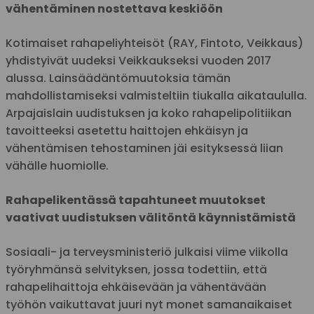
vähentäminen nostettava keskiöön
Kotimaiset rahapeliyhteisöt (RAY, Fintoto, Veikkaus)
yhdistyivät uudeksi Veikkaukseksi vuoden 2017
alussa. Lainsäädäntömuutoksia tämän
mahdollistamiseksi valmisteltiin tiukalla aikataululla.
Arpajaislain uudistuksen ja koko rahapelipolitiikan
tavoitteeksi asetettu haittojen ehkäisyn ja
vähentämisen tehostaminen jäi esityksessä liian
vähälle huomiolle.
Rahapelikentässä tapahtuneet muutokset
vaativat uudistuksen välitöntä käynnistämistä
Sosiaali- ja terveysministeriö julkaisi viime viikolla
työryhmänsä selvityksen, jossa todettiin, että
rahapelihaittoja ehkäisevään ja vähentävään
työhön vaikuttavat juuri nyt monet samanaikaiset