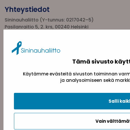
Yhteystiedot
Sininauhaliitto (Y-tunnus: 0217042–5)
Pasilanraitio 5, 2. krs, 00240 Helsinki
toimisto@sininauha.fi
Tämä sivusto käyt
Käytämme evästeitä sivuston toiminnan varmi
ja analysoimiseen sekä markki
Salli kaik
Tietosuojaseloste
Evästeseloste
Saavutettav
Vain välttäm