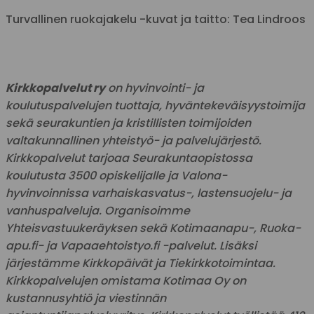
Turvallinen ruokajakelu -kuvat ja taitto: Tea Lindroos
Kirkkopalvelut ry
on hyvinvointi- ja
koulutuspalvelujen tuottaja, hyväntekeväisyystoimija
sekä seurakuntien ja kristillisten toimijoiden
valtakunnallinen yhteistyö- ja palvelujärjestö.
Kirkkopalvelut tarjoaa Seurakuntaopistossa
koulutusta 3500 opiskelijalle ja Valona-
hyvinvoinnissa varhaiskasvatus-, lastensuojelu- ja
vanhuspalveluja. Organisoimme
Yhteisvastuukeräyksen sekä Kotimaanapu-, Ruoka-
apu.fi- ja Vapaaehtoistyo.fi -palvelut. Lisäksi
järjestämme Kirkkopäivät ja Tiekirkkotoimintaa.
Kirkkopalvelujen omistama Kotimaa Oy on
kustannusyhtiö ja viestinnän