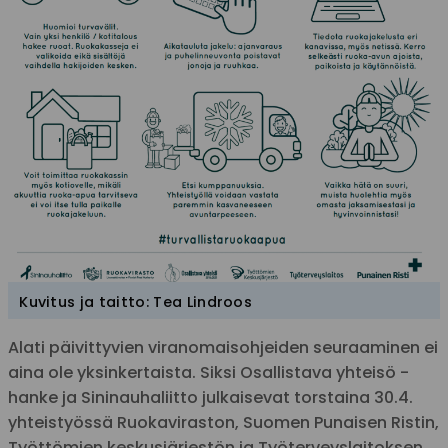
Kuvitus ja taitto: Tea Lindroos
Alati päivittyvien viranomaisohjeiden seuraaminen ei
aina ole yksinkertaista. Siksi Osallistava yhteisö -
hanke ja Sininauhaliitto julkaisevat torstaina 30.4.
yhteistyössä Ruokaviraston, Suomen Punaisen Ristin,
Työttömien keskusjärjestön ja Työterveyslaitoksen