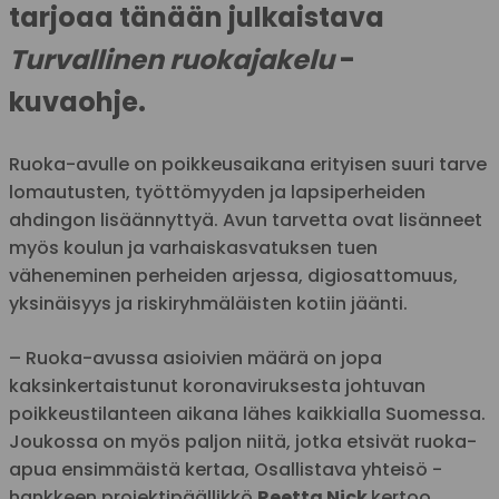
tarjoaa tänään julkaistava
Turvallinen ruokajakelu
-
kuvaohje.
Ruoka-avulle on poikkeusaikana erityisen suuri tarve
lomautusten, työttömyyden ja lapsiperheiden
ahdingon lisäännyttyä. Avun tarvetta ovat lisänneet
myös koulun ja varhaiskasvatuksen tuen
väheneminen perheiden arjessa, digiosattomuus,
yksinäisyys ja riskiryhmäläisten kotiin jäänti.
– Ruoka-avussa asioivien määrä on jopa
kaksinkertaistunut koronaviruksesta johtuvan
poikkeustilanteen aikana lähes kaikkialla Suomessa.
Joukossa on myös paljon niitä, jotka etsivät ruoka-
apua ensimmäistä kertaa, Osallistava yhteisö -
hankkeen projektipäällikkö
Reetta Nick
kertoo.