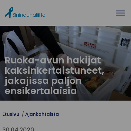
Ohita valikko
Ruoka-avun hakijat
kaksinkertaistuneet,
jakajissa paljon
ensikertalaisia
Etusivu
Ajankohtaista
30.04.2020