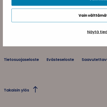
toimisto@sininauha.fi
Vain välttäm
Näytä tie
Tietosuojaseloste
Evästeseloste
Saavutettav
Takaisin ylös