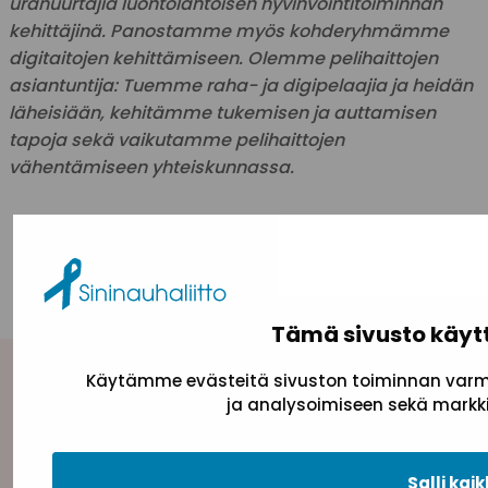
uranuurtajia luontolähtöisen hyvinvointitoiminnan
kehittäjinä. Panostamme myös kohderyhmämme
digitaitojen kehittämiseen. Olemme pelihaittojen
asiantuntija: Tuemme raha- ja digipelaajia ja heidän
läheisiään, kehitämme tukemisen ja auttamisen
tapoja sekä vaikutamme pelihaittojen
vähentämiseen yhteiskunnassa.
KAIKKI AJANKOHTAISET
Tämä sivusto käyt
Käytämme evästeitä sivuston toiminnan varmi
Yhteystiedot
ja analysoimiseen sekä markki
Sininauhaliitto (Y-tunnus: 0217042–5)
Pasilanraitio 5, 2. krs, 00240 Helsinki
Salli kaik