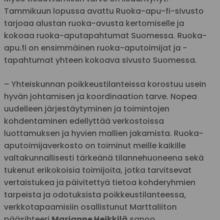
Tammikuun lopussa avattu Ruoka-apu-fi-sivusto
tarjoaa alustan ruoka-avusta kertomiselle ja
kokoaa ruoka-aputapahtumat Suomessa. Ruoka-
apu.fi on ensimmäinen ruoka-aputoimijat ja -
tapahtumat yhteen kokoava sivusto Suomessa.
– Yhteiskunnan poikkeustilanteissa korostuu usein
hyvän johtamisen ja koordinaation tarve. Nopea
uudelleen järjestäytyminen ja toimintojen
kohdentaminen edellyttää verkostoissa
luottamuksen ja hyvien mallien jakamista. Ruoka-
aputoimijaverkosto on toiminut meille kaikille
valtakunnallisesti tärkeänä tilannehuoneena sekä
tukenut erikokoisia toimijoita, jotka tarvitsevat
vertaistukea ja päivitettyä tietoa kohderyhmien
tarpeista ja odotuksista poikkeustilanteessa,
verkkotapaamisiin osallistunut Marttaliiton
pääsihteeri
Marianne Heikkilä
sanoo.