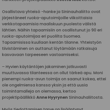
Osallistava yhteisö -hanke ja Sininauhaliitto ovat
järjestäneet ruoka-aputoimijoille viikoittaisia
verkkotapaamisia maaliskuun puolesta välistä
lähtien. Näihin tapaamisiin on osallistunut jo 90 eri
ruoka-aputoimijaa eri puolilta Suomea.
Tapaamisissa kuullaan kentän tilanne. Yhteistyön
tiivistäminen on auttanut löytämään ratkaisuja
kasvavaan tarpeeseen vastaamiseksi.
– Hyvien käytäntöjen jakaminen jatkuvasti
muuttuvassa tilanteessa on ollut tärkeä apu. Moni
pienempi ruoka-avun toimija on saanut kokea, ettei
ole ongelmiensa kanssa yksin ja että uusia
toimintamalleja on olemassa, kertoo
projektipäällikkö
Anne Hyyrynen
Sininauhaliitosta.
Myös tiedottamisen tarve on lisääntynyt.