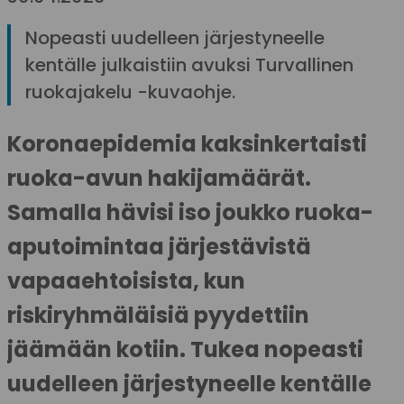
Nopeasti uudelleen järjestyneelle
kentälle julkaistiin avuksi Turvallinen
ruokajakelu -kuvaohje.
Koronaepidemia kaksinkertaisti
ruoka-avun hakijamäärät.
Samalla hävisi iso joukko ruoka-
aputoimintaa järjestävistä
vapaaehtoisista, kun
riskiryhmäläisiä pyydettiin
jäämään kotiin. Tukea nopeasti
uudelleen järjestyneelle kentälle