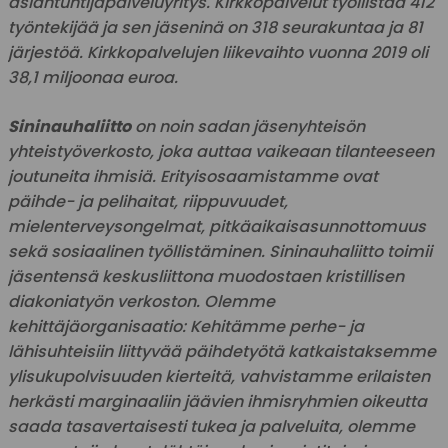
asiantuntijapalveluyritys. Kirkkopalvelut työllistää 412
työntekijää ja sen jäseninä on 318 seurakuntaa ja 81
järjestöä. Kirkkopalvelujen liikevaihto vuonna 2019 oli
38,1 miljoonaa euroa.
Sininauhaliitto
on noin sadan jäsenyhteisön
yhteistyöverkosto, joka auttaa vaikeaan tilanteeseen
joutuneita ihmisiä. Erityisosaamistamme ovat
päihde- ja pelihaitat, riippuvuudet,
mielenterveysongelmat, pitkäaikaisasunnottomuus
sekä sosiaalinen työllistäminen. Sininauhaliitto toimii
jäsentensä keskusliittona muodostaen kristillisen
diakoniatyön verkoston. Olemme
kehittäjäorganisaatio: Kehitämme perhe- ja
lähisuhteisiin liittyvää päihdetyötä katkaistaksemme
ylisukupolvisuuden kierteitä, vahvistamme erilaisten
herkästi marginaaliin jäävien ihmisryhmien oikeutta
saada tasavertaisesti tukea ja palveluita, olemme