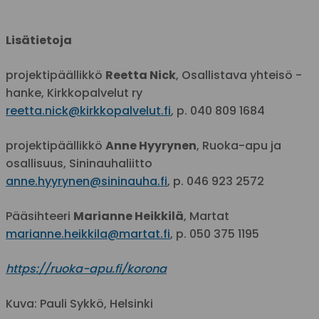
Lisätietoja
projektipäällikkö
Reetta Nick
, Osallistava yhteisö -
hanke, Kirkkopalvelut ry
reetta.nick@kirkkopalvelut.fi
, p. 040 809 1684
projektipäällikkö
Anne Hyyrynen
, Ruoka-apu ja
osallisuus, Sininauhaliitto
anne.hyyrynen@sininauha.fi
, p. 046 923 2572
Pääsihteeri
Marianne Heikkilä
, Martat
marianne.heikkila@martat.fi
, p. 050 375 1195
https://ruoka-apu.fi/korona
Kuva: Pauli Sykkö, Helsinki