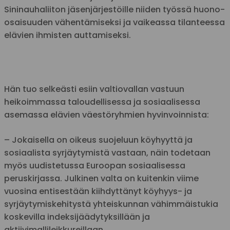
Sininauhaliiton jäsenjärjestöille niiden työssä huono-
osaisuuden vähentämiseksi ja vaikeassa tilanteessa
elävien ihmisten auttamiseksi.
Hän tuo selkeästi esiin valtiovallan vastuun
heikoimmassa taloudellisessa ja sosiaalisessa
asemassa elävien väestöryhmien hyvinvoinnista:
– Jokaisella on oikeus suojeluun köyhyyttä ja
sosiaalista syrjäytymistä vastaan, näin todetaan
myös uudistetussa Euroopan sosiaalisessa
peruskirjassa. Julkinen valta on kuitenkin viime
vuosina entisestään kiihdyttänyt köyhyys- ja
syrjäytymiskehitystä yhteiskunnan vähimmäistukia
koskevilla indeksijäädytyksillään ja
aktiivimallileikkureillaan.