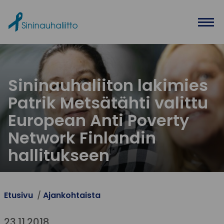
Ohita valikko
Sininauhaliiton lakimies
Patrik Metsätähti valittu
European Anti Poverty
Network Finlandin
hallitukseen
Etusivu
Ajankohtaista
23.11.2018