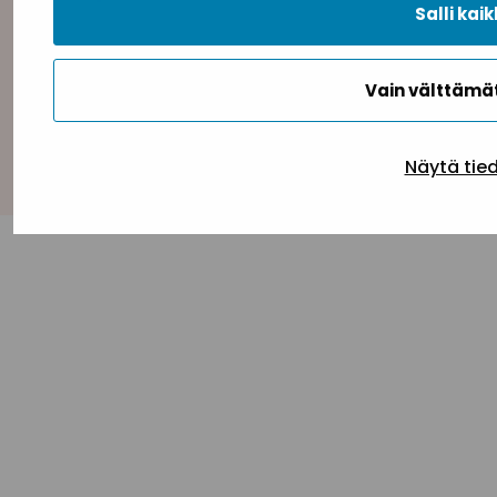
Salli kaik
Vain välttäm
Takaisin ylös
Näytä tie