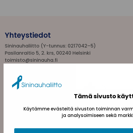
Yhteystiedot
Sininauhaliitto (Y-tunnus: 0217042–5)
Pasilanraitio 5, 2. krs, 00240 Helsinki
toimisto@sininauha.fi
Tämä sivusto käyt
Käytämme evästeitä sivuston toiminnan varmi
ja analysoimiseen sekä markki
Tietosuojaseloste
Evästeseloste
Saavutettav