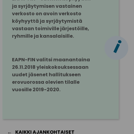
ja syrjäytymisen vastainen 
verkosto on avoin verkosto 
köyhyyttä ja syrjäytymistä 
vastaan toimiville järjestöille, 
ryhmille ja kansalaisille.
i
EAPN-FIN valitsi maanantaina 
26.11.2018 yleiskokouksessaan 
uudet jäsenet hallitukseen 
erovuorossa olevien tilalle 
vuosille 2019-2020.
KAIKKI AJANKOHTAISET