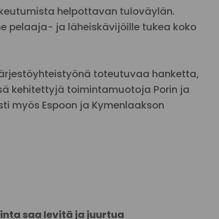
keutumista helpottavan tuloväylän.
laaja- ja läheiskävijöille tukea koko
rjestöyhteistyönä toteutuvaa hanketta,
ä kehitettyjä toimintamuotoja Porin ja
ti myös Espoon ja Kymenlaakson
nta saa levitä ja juurtua