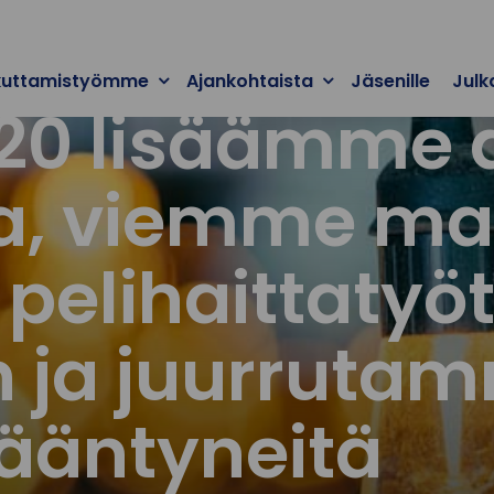
kuttamistyömme
Ajankohtaista
Jäsenille
Julk
0 lisäämme di
ta, viemme ma
pelihaittatyö
 ja juurruta
ääntyneitä