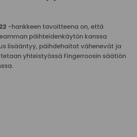
22
-hankkeen tavoitteena on, että
useamman päihteidenkäytön kanssa
s lisääntyy, päihdehaitat vähenevät ja
utetaan yhteistyössä Fingerroosin säätiön
nssa.