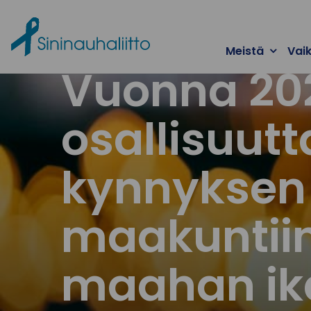
Ohita valikko
Meistä
Vai
Vuonna 202
osallisuut
kynnyksen 
maakuntiin
maahan ik