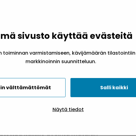
nkkeessa keskitytään vahvistamaan
yä mm. sähköiseen asiointiin ja
mä sivusto käyttää evästeitä
lä vahvistetaan kohderyhmämme
taidot kuuluvat ihan kaikille!
toiminnan varmistamiseen, kävijämäärän tilastointiin
markkinoinnin suunnitteluun.
in välttämättömät
Salli kaikki
ää myös maakuntiin
Näytä tiedot
atkuu nykyisen laajuisena. Tiltti tarjoaa
utettua kaikille avointa matalan