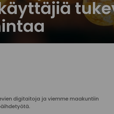
käyttäjiä tuk
intaa
ien digitaitoja ja viemme maakuntiin
päihdetyötä.