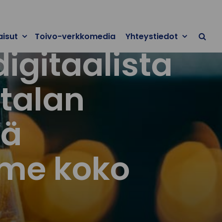
aisut
Toivo-verkkomedia
Yhteystiedot
gitaalista
talan
tä
mme koko