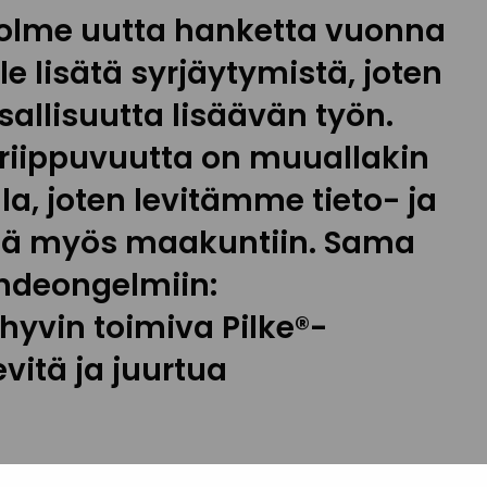
 kolme uutta hanketta vuonna
ule lisätä syrjäytymistä, joten
sallisuutta lisäävän työn.
iriippuvuutta on muuallakin
, joten levitämme tieto- ja
ötä myös maakuntiin. Sama
hdeongelmiin:
hyvin toimiva Pilke®-
vitä ja juurtua
assamme myös kansalaistaitoja