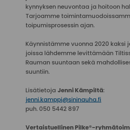
kynnyksen neuvontaa ja hoitoon ha
Tarjoamme toimintamuodoissamme pe
toipumisprosessin ajan.
Käynnistämme vuonna 2020 kaksi jä
joissa lähdemme levittämään Tiltiss
Rauman suuntaan sekä mahdollises
suuntiin.
Lisätietoja
Jenni Kämpiltä
:
jenni.kamppi@sininauha.fi
puh. 050 5442 897
Vertaistuellinen Pilke®-ryhmätoimi