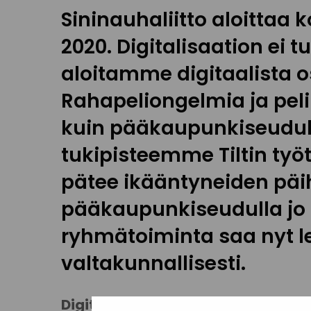
Sininauhaliitto aloittaa
2020. Digitalisaation ei t
aloitamme digitaalista o
Rahapeliongelmia ja pel
kuin pääkaupunkiseudulla
tukipisteemme Tiltin ty
pätee ikääntyneiden päi
pääkaupunkiseudulla jo 
ryhmätoiminta saa nyt le
valtakunnallisesti.
Digitaidot ovat nyky-yhteiskunn