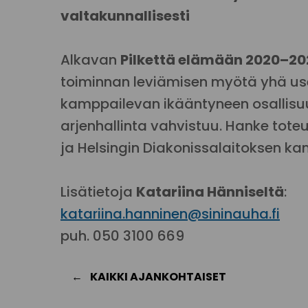
valtakunnallisesti
Alkavan
Pilkettä elämään 2020–20
toiminnan leviämisen myötä yhä 
kamppailevan ikääntyneen osallisuu
arjenhallinta vahvistuu. Hanke tote
ja Helsingin Diakonissalaitoksen ka
Lisätietoja
Katariina Hänniseltä
:
katariina.hanninen@sininauha.fi
puh. 050 3100 669
KAIKKI AJANKOHTAISET