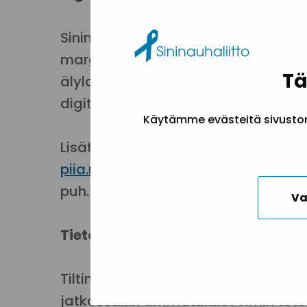
Sininauhaliiton 2020 alkavassa ha
marginaaleissa elävien ihmisten kyk
Tä
älylaitteiden käyttöön. Tällä työl
digitaalista osallisuutta. Koska digi
Käytämme evästeitä sivuston 
Lisätietoja
Piia Niilolalta
:
piia.niilola@sininauhaliitto.fi
puh. 050 428 6106
Va
Tieto- ja tukipiste Tiltin työ levi
Tiltin toiminta osana Peliklinikkaa j
jatkossakin ammattilaisvoimin tote