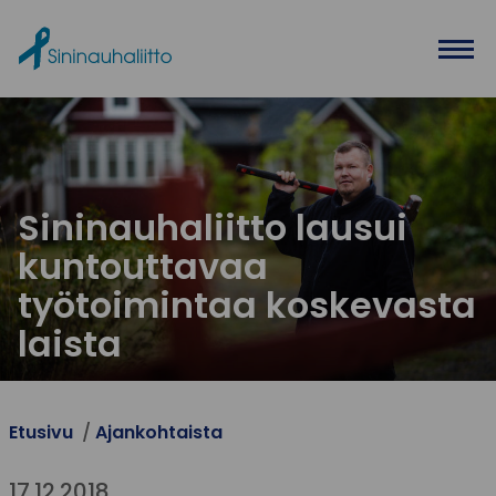
Ohita valikko
Sininauhaliitto lausui
kuntouttavaa
työtoimintaa koskevasta
laista
Etusivu
Ajankohtaista
17.12.2018