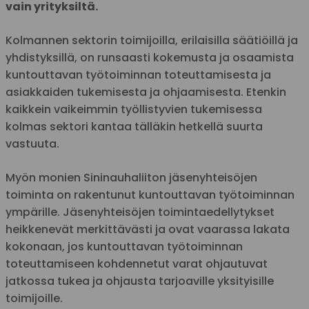
vain yrityksiltä.
Kolmannen sektorin toimijoilla, erilaisilla säätiöillä ja
yhdistyksillä, on runsaasti kokemusta ja osaamista
kuntouttavan työtoiminnan toteuttamisesta ja
asiakkaiden tukemisesta ja ohjaamisesta. Etenkin
kaikkein vaikeimmin työllistyvien tukemisessa
kolmas sektori kantaa tälläkin hetkellä suurta
vastuuta.
Myön monien Sininauhaliiton jäsenyhteisöjen
toiminta on rakentunut kuntouttavan työtoiminnan
ympärille. Jäsenyhteisöjen toimintaedellytykset
heikkenevät merkittävästi ja ovat vaarassa lakata
kokonaan, jos kuntouttavan työtoiminnan
toteuttamiseen kohdennetut varat ohjautuvat
jatkossa tukea ja ohjausta tarjoaville yksityisille
toimijoille.