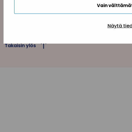
Vain välttäm
Tietosuojaseloste
Evästeseloste
Saavutettav
Näytä tie
Takaisin ylös