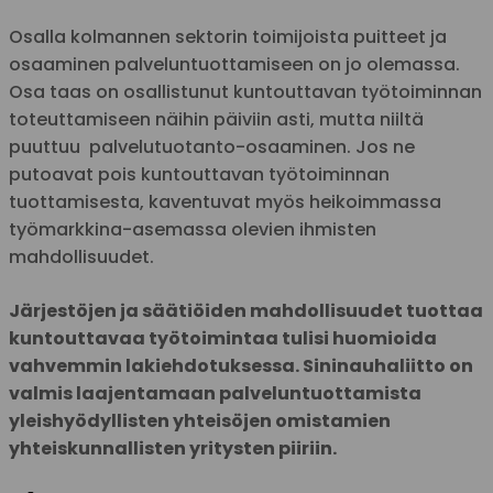
Osalla kolmannen sektorin toimijoista puitteet ja
osaaminen palveluntuottamiseen on jo olemassa.
Osa taas on osallistunut kuntouttavan työtoiminnan
toteuttamiseen näihin päiviin asti, mutta niiltä
puuttuu palvelutuotanto-osaaminen. Jos ne
putoavat pois kuntouttavan työtoiminnan
tuottamisesta, kaventuvat myös heikoimmassa
työmarkkina-asemassa olevien ihmisten
mahdollisuudet.
Järjestöjen ja säätiöiden mahdollisuudet tuottaa
kuntouttavaa työtoimintaa tulisi huomioida
vahvemmin lakiehdotuksessa. Sininauhaliitto on
valmis laajentamaan palveluntuottamista
yleishyödyllisten yhteisöjen omistamien
yhteiskunnallisten yritysten piiriin.