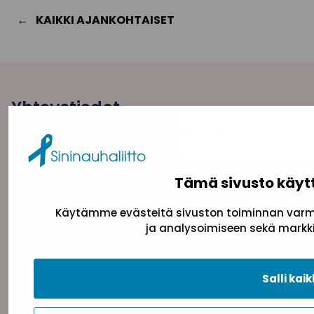
KAIKKI AJANKOHTAISET
Yhteystiedot
Sininauhaliitto (Y-tunnus: 0217042–5)
Pasilanraitio 5, 2. krs, 00240 Helsinki
toimisto@sininauha.fi
Tämä sivusto käyt
Käytämme evästeitä sivuston toiminnan varmi
ja analysoimiseen sekä markki
Salli kaik