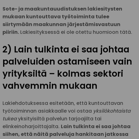
Sote- ja maakuntauudistuksen lakiesitysten
mukaan kuntouttava työtoiminta tulee
siirtymään maakunnan järjestämisvastuun
piiriin.
Lakiesityksessä ei ole otettu huomioon tätä.
2) Lain tulkinta ei saa johtaa
palveluiden ostamiseen vain
yrityksiltä – kolmas sektori
vahvemmin mukaan
Lakiehdotuksessa esitetään, että kuntouttavan
työtoiminnan asiakkaalle voi ostaa
yksilökohtaista
tukea
yksityisiltä palvelun tarjoajilta tai
elinkeinoharjoittajalta.
Lain tulkinta ei saa johtaa
siihen, että näitä palveluja hankitaan jatkossa