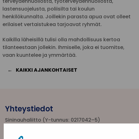
terveydenhuollosta, työterveydenhuollosta,
lastensuojelusta, poliisilta tai koulun
henkilökunnalta. Joillekin parasta apua ovat olleet
erilaiset vertaistukea tarjoavat ryhmät.
Kaikilla läheisillä tulisi olla mahdollisuus kertoa
tilanteestaan jollekin. Ihmiselle, joka ei tuomitse,
vaan kuuntelee ja ymmärtää.
KAIKKI AJANKOHTAISET
Yhteystiedot
Sininauhaliitto (Y-tunnus: 0217042–5)
Pasilanraitio 5, 2. krs, 00240 Helsinki
toimisto@sininauha.fi