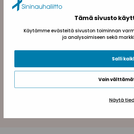
Tämä sivusto käyt
Käytämme evästeitä sivuston toiminnan varmi
ja analysoimiseen sekä markki
Salli kaik
Tietosuojaseloste
Evästeseloste
Saavutettav
Vain välttäm
Näytä tie
Takaisin ylös