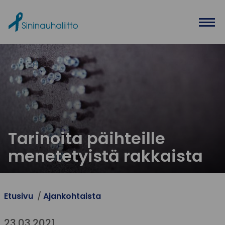
Ohita valikko
Tarinoita päihteille
menetetyistä rakkaista
Etusivu
Ajankohtaista
23.03.2021