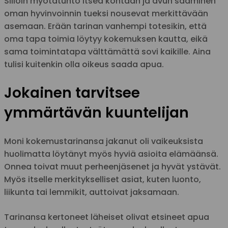
Silloin myötätunto itseä kohtaan ja avun saaminen
oman hyvinvoinnin tueksi nousevat merkittävään
asemaan. Erään tarinan vanhempi totesikin, että
oma tapa toimia löytyy kokemuksen kautta, eikä
sama toimintatapa välttämättä sovi kaikille. Aina
tulisi kuitenkin olla oikeus saada apua.
Jokainen tarvitsee
ymmärtävän kuuntelijan
Moni kokemustarinansa jakanut oli vaikeuksista
huolimatta löytänyt myös hyviä asioita elämäänsä.
Onnea toivat muut perheenjäsenet ja hyvät ystävät.
Myös itselle merkitykselliset asiat, kuten luonto,
liikunta tai lemmikit, auttoivat jaksamaan.
Tarinansa kertoneet läheiset olivat etsineet apua