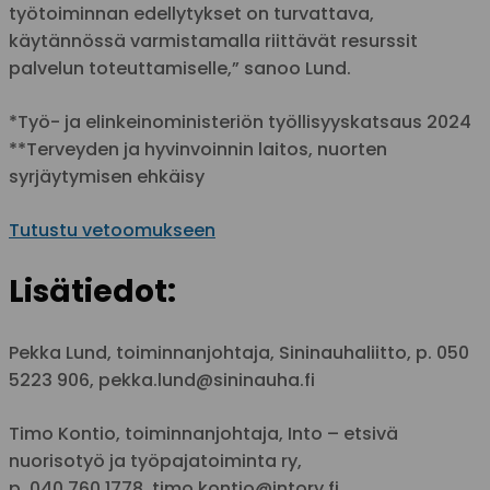
työtoiminnan edellytykset on turvattava,
käytännössä varmistamalla riittävät resurssit
palvelun toteuttamiselle,” sanoo Lund.
*Työ- ja elinkeinoministeriön työllisyyskatsaus 2024
**Terveyden ja hyvinvoinnin laitos, nuorten
syrjäytymisen ehkäisy
Tutustu vetoomukseen
Lisätiedot:
Pekka Lund, toiminnanjohtaja, Sininauhaliitto, p. 050
5223 906, pekka.lund@sininauha.fi
Timo Kontio, toiminnanjohtaja, Into – etsivä
nuorisotyö ja työpajatoiminta ry,
p. 040 760 1778, timo.kontio@intory.fi