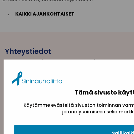
KAIKKI AJANKOHTAISET
Yhteystiedot
Sininauhaliitto (Y-tunnus: 0217042–5)
Pasilanraitio 5, 2. krs, 00240 Helsinki
toimisto@sininauha.fi
Tämä sivusto käyt
Käytämme evästeitä sivuston toiminnan varmi
ja analysoimiseen sekä markki
Salli kaik