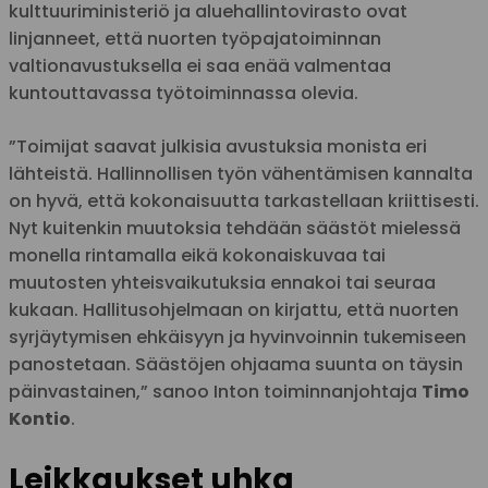
kulttuuriministeriö ja aluehallintovirasto ovat
linjanneet, että nuorten työpajatoiminnan
valtionavustuksella ei saa enää valmentaa
kuntouttavassa työtoiminnassa olevia.
”Toimijat saavat julkisia avustuksia monista eri
lähteistä. Hallinnollisen työn vähentämisen kannalta
on hyvä, että kokonaisuutta tarkastellaan kriittisesti.
Nyt kuitenkin muutoksia tehdään säästöt mielessä
monella rintamalla eikä kokonaiskuvaa tai
muutosten yhteisvaikutuksia ennakoi tai seuraa
kukaan. Hallitusohjelmaan on kirjattu, että nuorten
syrjäytymisen ehkäisyyn ja hyvinvoinnin tukemiseen
panostetaan. Säästöjen ohjaama suunta on täysin
päinvastainen,” sanoo Inton toiminnanjohtaja
Timo
Kontio
.
Leikkaukset uhka