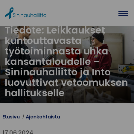
Ohita valikko
Tiedote: Leikkaukset
kuntouttavasta
työtoiminnasta uhka
kansantaloudelle –
Sininauhaliitto ja Into
luovuttivat vetoomuksen
hallitukselle
Etusivu
Ajankohtaista
17.06.2024