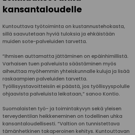
kansantaloudelle
Kuntouttava työtoiminta on kustannustehokasta,
sillä saavutetaan hyviä tuloksia ja ehkäistään
muiden sote-palveluiden tarvetta.
”Ihmisen auttamatta jättäminen on epäinhimillistä.
Varhaisen tuen palveluista säästäminen myös
aiheuttaa myöhemmin yhteiskunnalle kuluja ja lisää
raskaampien palveluiden tarvetta.
Työllisyystavoitteisiin ei päästä, jos työllisyyspolulle
ohjaavista palveluista leikataan,” sanoo Kontio.
Suomalaisten työ- ja toimintakyvyn sekä yleisen
terveydentilan heikkeneminen on todellinen uhka
kansantaloudellisesti. ”Valtion on tunnistettava
tämänhetkinen takaperoinen kehitys. Kuntouttavan