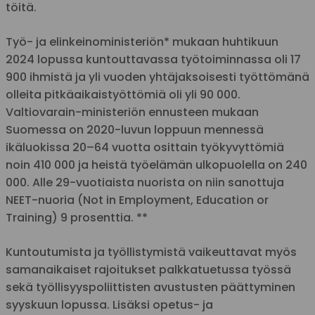
töitä.
Työ- ja elinkeinoministeriön* mukaan huhtikuun
2024 lopussa kuntouttavassa työtoiminnassa oli 17
900 ihmistä ja yli vuoden yhtäjaksoisesti työttömänä
olleita pitkäaikaistyöttömiä oli yli 90 000.
Valtiovarain-ministeriön ennusteen mukaan
Suomessa on 2020-luvun loppuun mennessä
ikäluokissa 20–64 vuotta osittain työkyvyttömiä
noin 410 000 ja heistä työelämän ulkopuolella on 240
000. Alle 29-vuotiaista nuorista on niin sanottuja
NEET-nuoria (Not in Employment, Education or
Training) 9 prosenttia. **
Kuntoutumista ja työllistymistä vaikeuttavat myös
samanaikaiset rajoitukset palkkatuetussa työssä
sekä työllisyyspoliittisten avustusten päättyminen
syyskuun lopussa. Lisäksi opetus- ja