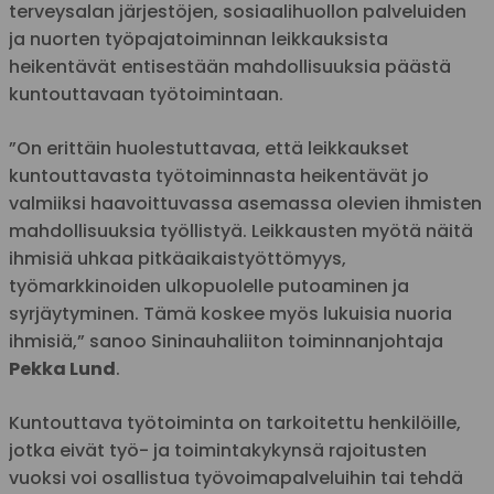
terveysalan järjestöjen, sosiaalihuollon palveluiden
ja nuorten työpajatoiminnan leikkauksista
heikentävät entisestään mahdollisuuksia päästä
kuntouttavaan työtoimintaan.
”On erittäin huolestuttavaa, että leikkaukset
kuntouttavasta työtoiminnasta heikentävät jo
valmiiksi haavoittuvassa asemassa olevien ihmisten
mahdollisuuksia työllistyä. Leikkausten myötä näitä
ihmisiä uhkaa pitkäaikaistyöttömyys,
työmarkkinoiden ulkopuolelle putoaminen ja
syrjäytyminen. Tämä koskee myös lukuisia nuoria
ihmisiä,” sanoo Sininauhaliiton toiminnanjohtaja
Pekka Lund
.
Kuntouttava työtoiminta on tarkoitettu henkilöille,
jotka eivät työ- ja toimintakykynsä rajoitusten
vuoksi voi osallistua työvoimapalveluihin tai tehdä