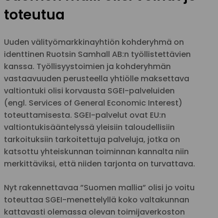
toteutua
Uuden välityömarkkinayhtiön kohderyhmä on
identtinen Ruotsin Samhall AB:n työllistettävien
kanssa. Työllisyystoimien ja kohderyhmän
vastaavuuden perusteella yhtiölle maksettava
valtiontuki olisi korvausta SGEI-palveluiden
(engl. Services of General Economic Interest)
toteuttamisesta. SGEI-palvelut ovat EU:n
valtiontukisääntelyssä yleisiin taloudellisiin
tarkoituksiin tarkoitettuja palveluja, jotka on
katsottu yhteiskunnan toiminnan kannalta niin
merkittäviksi, että niiden tarjonta on turvattava.
Nyt rakennettavaa ”Suomen mallia” olisi jo voitu
toteuttaa SGEI-menettelyllä koko valtakunnan
kattavasti olemassa olevan toimijaverkoston