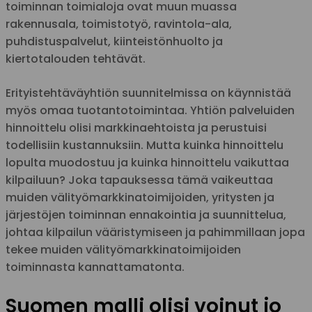
toiminnan toimialoja ovat muun muassa
rakennusala, toimistotyö, ravintola-ala,
puhdistuspalvelut, kiinteistönhuolto ja
kiertotalouden tehtävät.
Erityistehtäväyhtiön suunnitelmissa on käynnistää
myös omaa tuotantotoimintaa. Yhtiön palveluiden
hinnoittelu olisi markkinaehtoista ja perustuisi
todellisiin kustannuksiin. Mutta kuinka hinnoittelu
lopulta muodostuu ja kuinka hinnoittelu vaikuttaa
kilpailuun? Joka tapauksessa tämä vaikeuttaa
muiden välityömarkkinatoimijoiden, yritysten ja
järjestöjen toiminnan ennakointia ja suunnittelua,
johtaa kilpailun vääristymiseen ja pahimmillaan jopa
tekee muiden välityömarkkinatoimijoiden
toiminnasta kannattamatonta.
Suomen malli olisi voinut jo