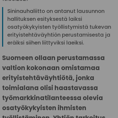
Sininauhaliitto on antanut lausunnon
hallituksen esityksestä laiksi
osatyökykyisten työllistymistä tukevan
erityistehtäväyhtiön perustamisesta ja
eräiksi siihen liittyviksi laeiksi.
Suomeen ollaan perustamassa
valtion kokonaan omistamaa
erityistehtäväyhtiötä, jonka
toimialana olisi haastavassa
työmarkkinatilanteessa olevia
osatyökykyisten ihmisten
työllistäminen. Yhtiön tarkoitus