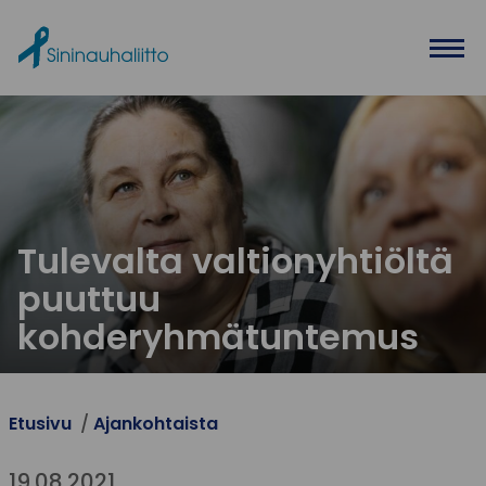
Ohita valikko
Tulevalta valtionyhtiöltä
puuttuu
kohderyhmätuntemus
Etusivu
Ajankohtaista
19.08.2021