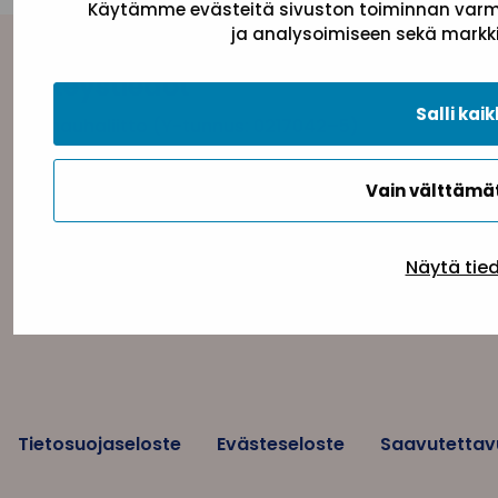
Käytämme evästeitä sivuston toiminnan varmi
ja analysoimiseen sekä markki
Yhteystiedot
Salli kaik
Sininauhaliitto (Y-tunnus: 0217042–5)
Pasilanraitio 5, 2. krs, 00240 Helsinki
toimisto@sininauha.fi
Vain välttäm
Näytä tie
Tietosuojaseloste
Evästeseloste
Saavutettav