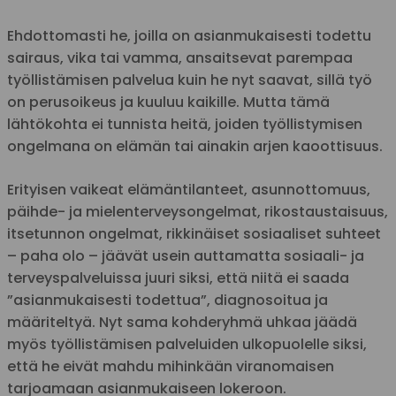
Ehdottomasti he, joilla on asianmukaisesti todettu
sairaus, vika tai vamma, ansaitsevat parempaa
työllistämisen palvelua kuin he nyt saavat, sillä työ
on perusoikeus ja kuuluu kaikille. Mutta tämä
lähtökohta ei tunnista heitä, joiden työllistymisen
ongelmana on elämän tai ainakin arjen kaoottisuus.
Erityisen vaikeat elämäntilanteet, asunnottomuus,
päihde- ja mielenterveysongelmat, rikostaustaisuus,
itsetunnon ongelmat, rikkinäiset sosiaaliset suhteet
– paha olo – jäävät usein auttamatta sosiaali- ja
terveyspalveluissa juuri siksi, että niitä ei saada
”asianmukaisesti todettua”, diagnosoitua ja
määriteltyä. Nyt sama kohderyhmä uhkaa jäädä
myös työllistämisen palveluiden ulkopuolelle siksi,
että he eivät mahdu mihinkään viranomaisen
tarjoamaan asianmukaiseen lokeroon.