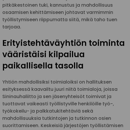
pitkäkestoinen tuki, kannustus ja mahdollisuus
osaamisen kehittämiseen johtavat varmimmin
työllistymiseen riippumatta siitä, mikä taho tuen
tarjoaa.
Erityistehtäväyhtiön toiminta
vääristäisi kilpailua
paikallisella tasolla
Yhtiön mahdollisiksi toimialoiksi on hallituksen
esityksessä kaavailtu juuri niitä toimialoja, joissa
Sininauhaliitto ja sen jäsenyhteisöt toimivat ja
tuottavat vaikeasti työllistyville henkilöille työ-,
työkokeilu- ja palkkatukitehtäviä sekä
mahdollisuuksia tutkintojen ja tutkinnon osien
suorittamiseen. Keskeisiä järjestöjen työllistämisen