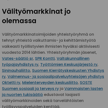
Välityömarkkinat jo
olemassa
Välityömarkkinatoimijoiden yhteistyöryhmä on
tehnyt yhteistä vaikuttamis- ja kehittämistyötä
vaikeasti työllistyvien ihmisten hyväksi aktiivisesti
vuodesta 2014 lähtien. Yhteistyöryhmän jäsenet,
Vates-säätiö sr
,
SPR Kontti
,
Valtakunnallinen
työpajayhdistys ry
,
Työttömien Keskusjärjestö ry
,
Sininauhaliitto
,
Suomen Kierrätyskeskusten Yhdistys
ry
,
Valmennus- ja sosiaalipalveluyhteisöjen yhdistys
Oktetti ry
,
Mielenterveyden keskusliitto
,
SOSTE
Suomen sosiaali ja terveys ry
ja
Vammaisten lasten
ja nuorten tukisäätiö
edustavat laajasti
välityömarkkinoiden sekä tarvelähtöisten
työllisyyspalveluiden kenttää.