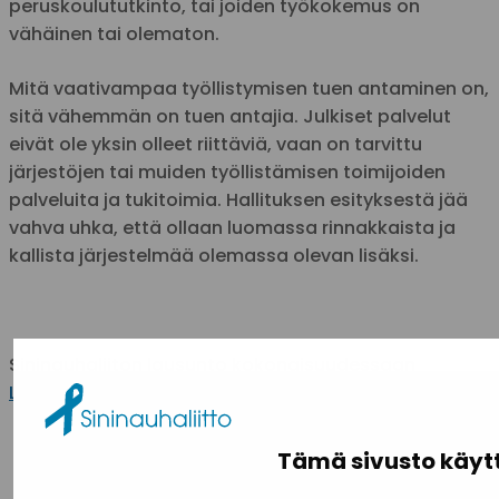
peruskoulututkinto, tai joiden työkokemus on
vähäinen tai olematon.
Mitä vaativampaa työllistymisen tuen antaminen on,
sitä vähemmän on tuen antajia. Julkiset palvelut
eivät ole yksin olleet riittäviä, vaan on tarvittu
järjestöjen tai muiden työllistämisen toimijoiden
palveluita ja tukitoimia. Hallituksen esityksestä jää
vahva uhka, että ollaan luomassa rinnakkaista ja
kallista järjestelmää olemassa olevan lisäksi.
Sininauhaliiton lausunto kokonaisuudessaan
Lausuntopalvelussa
.
KAIKKI AJANKOHTAISET
Tämä sivusto käyt