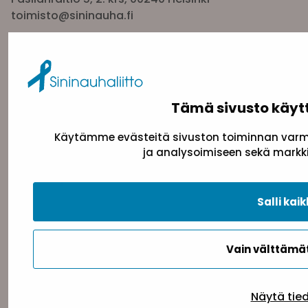
toimisto@sininauha.fi
Tämä sivusto käyt
Käytämme evästeitä sivuston toiminnan varmi
ja analysoimiseen sekä markki
Tietosuojaseloste
Evästeseloste
Saavutettav
Salli kaik
Vain välttäm
Takaisin ylös
Näytä tie