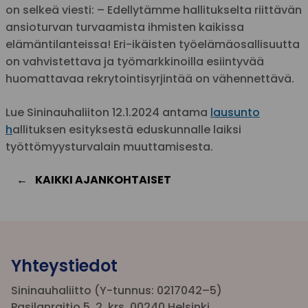
on selkeä viesti: – Edellytämme hallitukselta riittävän
ansioturvan turvaamista ihmisten kaikissa
elämäntilanteissa! Eri-ikäisten työelämäosallisuutta
on vahvistettava ja työmarkkinoilla esiintyvää
huomattavaa rekrytointisyrjintää on vähennettävä.
Lue Sininauhaliiton 12.1.2024 antama
lausunto
h
allituksen esityksestä eduskunnalle laiksi
työttömyysturvalain muuttamisesta.
KAIKKI AJANKOHTAISET
Yhteystiedot
Sininauhaliitto (Y-tunnus: 0217042–5)
Pasilanraitio 5, 2. krs, 00240 Helsinki