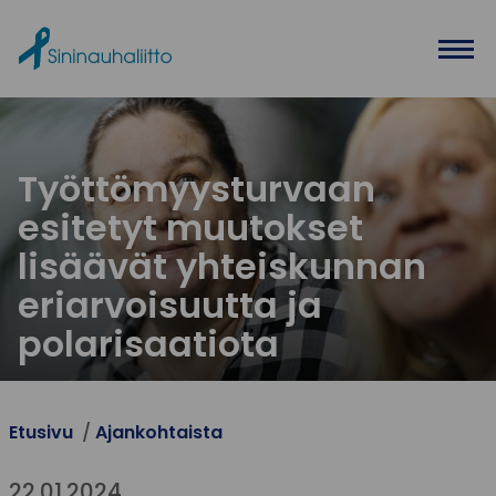
Ohita valikko
Työttömyysturvaan
esitetyt muutokset
lisäävät yhteiskunnan
eriarvoisuutta ja
polarisaatiota
Etusivu
Ajankohtaista
22.01.2024