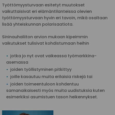
Työttömyysturvaan esitetyt muutokset
vaikuttaisivat eri elämäntilanteissa olevien
työttömyysturvaan hyvin eri tavoin, mikä osaltaan
lisää yhteiskunnan polarisaatiota.
Sininauhaliiton arvion mukaan kipeimmin
vaikutukset tulisivat kohdistumaan heihin
jotka jo nyt ovat vaikeassa työmarkkina-
asemassa
joiden työllistyminen pitkittyy
joille kasautuu muita erilaisia riskejä tai
joiden toimeentuloon kohdentuu
samanaikaisesti myös muita uudistuksia kuten
esimerkiksi asumistuen tason heikennykset.