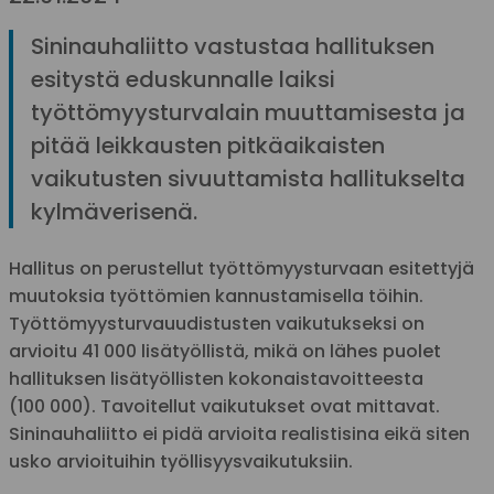
Sininauhaliitto vastustaa hallituksen
esitystä eduskunnalle laiksi
työttömyysturvalain muuttamisesta ja
pitää leikkausten pitkäaikaisten
vaikutusten sivuuttamista hallitukselta
kylmäverisenä.
Hallitus on perustellut työttömyysturvaan esitettyjä
muutoksia työttömien kannustamisella töihin.
Työttömyysturvauudistusten vaikutukseksi on
arvioitu 41 000 lisätyöllistä, mikä on lähes puolet
hallituksen lisätyöllisten kokonaistavoitteesta
(100 000). Tavoitellut vaikutukset ovat mittavat.
Sininauhaliitto ei pidä arvioita realistisina eikä siten
usko arvioituihin työllisyysvaikutuksiin.