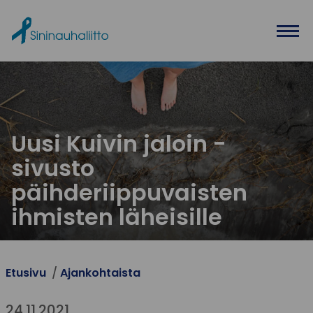
Ohita valikko
Uusi Kuivin jaloin -
sivusto
päihderiippuvaisten
ihmisten läheisille
Etusivu
Ajankohtaista
24.11.2021