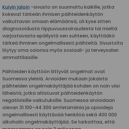
Kuivin jaloin
-sivusto on suunnattu kaikille, jotka
kokevat tärkeän ihmisen päihteidenkäytön
vaikuttavan omaan elämäänsä, oli kyse sitten
diagnosoidusta riippuvuussairaudesta tai mieltä
varjostavasta epäilystä sen suhteen, käyttääkö
tärkeä ihminen ongelmallisesti päihteitä. Sivustolta
löytyy oma osionsa myös sosiaali- ja terveysalan
ammattilaisille.
Päihteiden käyttöön liittyvät ongelmat ovat
Suomessa yleisiä. Arvioiden mukaan jokaista
päihteiden ongelmakäyttäjää kohden on noin viisi
läheistä, jotka altistuvat päihteidenkäytön
negatiivisille vaikutuksille. Suomessa arvioidaan
olevan 31 100–44 300 amfetamiinia ja opioideja
ongelmallisesti käyttävää henkilöä sekä 400 000
alkoholin ongelmakäyttäjää. Se tarkoittaa, että