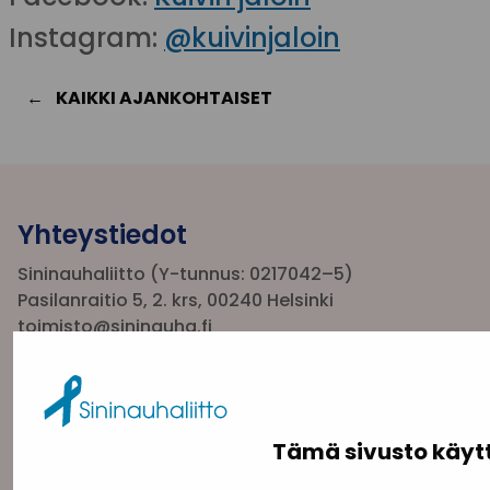
Instagram:
@kuivinjaloin
KAIKKI AJANKOHTAISET
Yhteystiedot
Sininauhaliitto (Y-tunnus: 0217042–5)
Pasilanraitio 5, 2. krs, 00240 Helsinki
toimisto@sininauha.fi
Tämä sivusto käyt