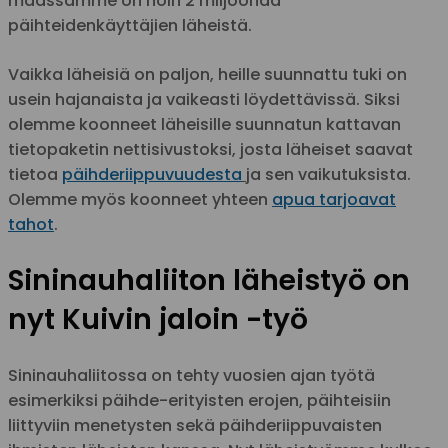
maassamme on noin 2 miljoonaa
päihteidenkäyttäjien läheistä.
Vaikka läheisiä on paljon, heille suunnattu tuki on
usein hajanaista ja vaikeasti löydettävissä. Siksi
olemme koonneet läheisille suunnatun kattavan
tietopaketin nettisivustoksi, josta läheiset saavat
tietoa
päihderiippuvuudesta
ja sen vaikutuksista.
Olemme myös koonneet yhteen
apua tarjoavat
tahot
.
Sininauhaliiton läheistyö on
nyt Kuivin jaloin -työ
Sininauhaliitossa on tehty vuosien ajan työtä
esimerkiksi päihde-erityisten erojen, päihteisiin
liittyviin menetysten sekä päihderiippuvaisten