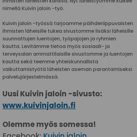
ihmisten läheisten kanssa. Nyt läheistyömme kulkee
nimellä Kuivin jaloin -työ.
Kuivin jaloin -työssä tarjoamme päihderiippuvaisten
ihmisten läheisille tukea sivustomme lisäksi läheisille
suunnattujen luentojen, työpajojen ja ryhmien
kautta. Levitämme tietoa myös sosiaali- ja
terveysalan ammattilaisille sivustomme ja luentojen
kautta sekä teemme yhteiskunnallista
vaikuttamistyötä läheisten aseman parantamiseksi
palvelujärjestelmässä.
Uusi Kuivin jaloin -sivusto:
www.kuivinjaloin.fi
Olemme myös somessa!
Facebook:
Kuivin jaloin