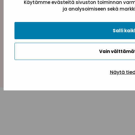
Käytämme evästeitä sivuston toiminnan varmi
ja analysoimiseen sekä markki
Tietosuojaseloste
Evästeseloste
Saavutettav
Salli kaik
Vain välttäm
Takaisin ylös
Näytä tie