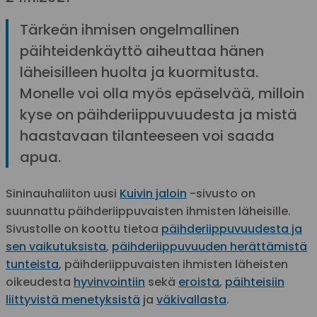
Tärkeän ihmisen ongelmallinen
päihteidenkäyttö aiheuttaa hänen
läheisilleen huolta ja kuormitusta.
Monelle voi olla myös epäselvää, milloin
kyse on päihderiippuvuudesta ja mistä
haastavaan tilanteeseen voi saada
apua.
Sininauhaliiton uusi
Kuivin jaloin
-sivusto on
suunnattu päihderiippuvaisten ihmisten läheisille.
Sivustolle on koottu tietoa
päihderiippuvuudesta ja
sen vaikutuksista
,
päihderiippuvuuden herättämistä
tunteista
, päihderiippuvaisten ihmisten läheisten
oikeudesta
hyvinvointiin
sekä
eroista
,
päihteisiin
liittyvistä menetyksistä
ja
väkivallasta
.