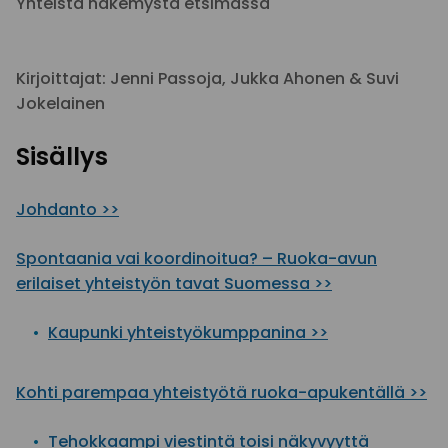
Yhteistä näkemystä etsimässä
Kirjoittajat: Jenni Passoja, Jukka Ahonen & Suvi
Jokelainen
Sisällys
Johdanto >>
Spontaania vai koordinoitua? – Ruoka-avun
erilaiset yhteistyön tavat Suomessa >>
Kaupunki yhteistyökumppanina >>
Kohti parempaa yhteistyötä ruoka-apukentällä >>
Tehokkaampi viestintä toisi näkyvyyttä