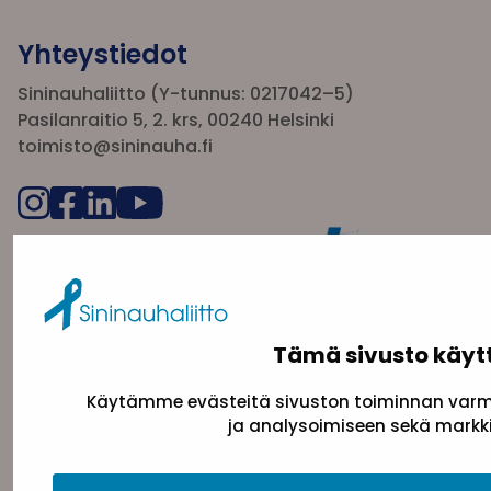
Yhteystiedot
Sininauhaliitto (Y-tunnus: 0217042–5)
Pasilanraitio 5, 2. krs, 00240 Helsinki
toimisto@sininauha.fi
Tämä sivusto käyt
Käytämme evästeitä sivuston toiminnan varmi
Tietosuojaseloste
Evästeseloste
Saavutettav
ja analysoimiseen sekä markki