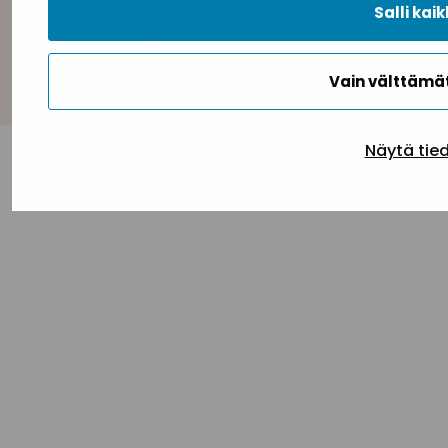
Salli kaik
Takaisin ylös
Vain välttäm
Näytä tie