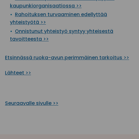
kaupunkiorganisaatiossa >>
Rahoituksen turvaaminen edellyttää
yhteistyötä >>
Onnistunut yhteistyö syntyy yhteisestä
tavoitteesta >>
Etsinnässä ruoka-avun perimmäinen tarkoitus >>
Lähteet >>
Seuraavalle sivulle >>