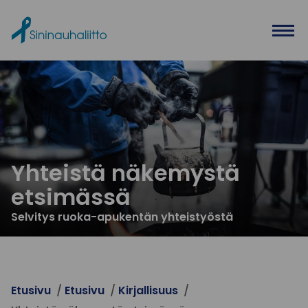
Ohita valikko
Yhteistä näkemystä
etsimässä
Selvitys ruoka-apukentän yhteistyöstä
Etusivu
Etusivu
Kirjallisuus