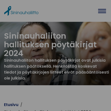
Ohita valikko
Sininauhaliiton
hallituksen pöytäkirjat
2024
Sininauhaliiton hallituksen pöytäkirjat ovat julkisia
hallituksen päätöksellä. Henkilöstöä koskevat
tiedot ja pöytäkirjojen liitteet eivät pääsääntöisesti
ole julkisia.
Etusivu