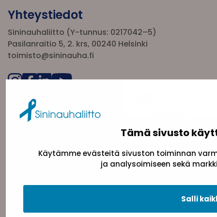
Yhteystiedot
Sininauhaliitto (Y-tunnus: 0217042–5)
Pasilanraitio 5, 2. krs, 00240 Helsinki
toimisto@sininauha.fi
Tämä sivusto käyt
Käytämme evästeitä sivuston toiminnan varmi
ja analysoimiseen sekä markki
Tietosuojaseloste
Evästeseloste
Saavutettav
Salli kaik