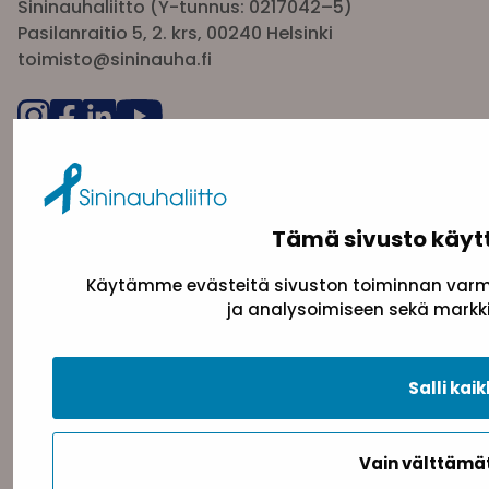
Sininauhaliitto (Y-tunnus: 0217042–5)
Pasilanraitio 5, 2. krs, 00240 Helsinki
toimisto@sininauha.fi
Tämä sivusto käyt
Käytämme evästeitä sivuston toiminnan varmi
ja analysoimiseen sekä markki
Tietosuojaseloste
Evästeseloste
Saavutettav
Salli kaik
Takaisin ylös
Vain välttäm