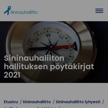
Ohita valikko
Sininauhaliiton
hallituksen pöytäkirjat
2021
Etusivu
Sininauhaliitto
Sininauhaliitto lyhyesti