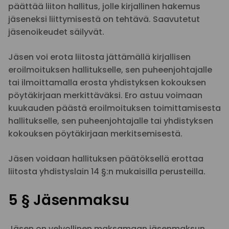
päättää liiton hallitus, jolle kirjallinen hakemus
jäseneksi liittymisestä on tehtävä. Saavutetut
jäsenoikeudet säilyvät.
Jäsen voi erota liitosta jättämällä kirjallisen
eroilmoituksen hallitukselle, sen puheenjohtajalle
tai ilmoittamalla erosta yhdistyksen kokouksen
pöytäkirjaan merkittäväksi. Ero astuu voimaan
kuukauden päästä eroilmoituksen toimittamisesta
hallitukselle, sen puheenjohtajalle tai yhdistyksen
kokouksen pöytäkirjaan merkitsemisestä.
Jäsen voidaan hallituksen päätöksellä erottaa
liitosta yhdistyslain 14 §:n mukaisilla perusteilla.
5 § Jäsenmaksu
Jäsen on velvollinen maksamaan jäsenmaksun