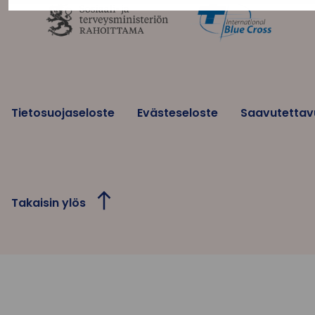
Tietosuojaseloste
Evästeseloste
Saavutettav
Takaisin ylös