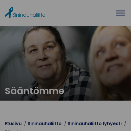
Ohita valikko
Sääntömme
Etusivu
Sininauhaliitto
Sininauhaliitto lyhyesti