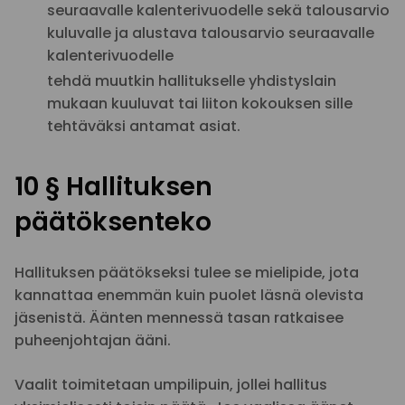
seuraavalle kalenterivuodelle sekä talousarvio
kuluvalle ja alustava talousarvio seuraavalle
kalenterivuodelle
tehdä muutkin hallitukselle yhdistyslain
mukaan kuuluvat tai liiton kokouksen sille
tehtäväksi antamat asiat.
10 § Hallituksen
päätöksenteko
Hallituksen päätökseksi tulee se mielipide, jota
kannattaa enemmän kuin puolet läsnä olevista
jäsenistä. Äänten mennessä tasan ratkaisee
puheenjohtajan ääni.
Vaalit toimitetaan umpilipuin, jollei hallitus