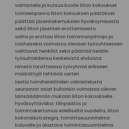
valmistella ja kutsua koolle liiton kokoukset
toimeenpanna liiton kokouksen päätökset
päättää jäsenhakemuksien hyväksymisestä
sekä liiton jäsenten erottamisesta
valita ja erottaa liiton toiminnanjohtaja ja
toistaiseksi voimassa olevaan työsuhteeseen
valittavat henkilöt sekä päättää heidän
työsuhteidensa keskeisistä ehdoista
nimetä tarvittaessa työryhmiä erikseen
määrättyjä tehtäviä varten
laatia toimihenkilöiden valmistelusta
seuraavat asiat kulloinkin voimassa olevan
lainsäädännön mukaan liiton kokoukselle
hyväksyttäväksi: tilinpäätös ja
toimintakertomus edelliseltä vuodelta, liiton
kokonaisstrategia, toimintasuunnitelma
kuluvalle ja alustava toimintasuunnitelma