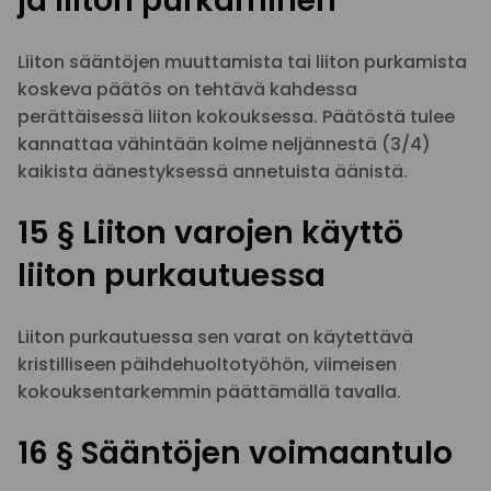
ja liiton purkaminen
Liiton sääntöjen muuttamista tai liiton purkamista
koskeva päätös on tehtävä kahdessa
perättäisessä liiton kokouksessa. Päätöstä tulee
kannattaa vähintään kolme neljännestä (3/4)
kaikista äänestyksessä annetuista äänistä.
15 § Liiton varojen käyttö
liiton purkautuessa
Liiton purkautuessa sen varat on käytettävä
kristilliseen päihdehuoltotyöhön, viimeisen
kokouksentarkemmin päättämällä tavalla.
16 § Sääntöjen voimaantulo