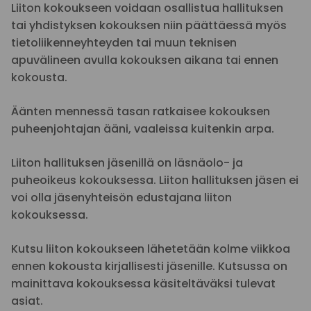
Liiton kokoukseen voidaan osallistua hallituksen
tai yhdistyksen kokouksen niin päättäessä myös
tietoliikenneyhteyden tai muun teknisen
apuvälineen avulla kokouksen aikana tai ennen
kokousta.
Äänten mennessä tasan ratkaisee kokouksen
puheenjohtajan ääni, vaaleissa kuitenkin arpa.
Liiton hallituksen jäsenillä on läsnäolo- ja
puheoikeus kokouksessa. Liiton hallituksen jäsen ei
voi olla jäsenyhteisön edustajana liiton
kokouksessa.
Kutsu liiton kokoukseen lähetetään kolme viikkoa
ennen kokousta kirjallisesti jäsenille. Kutsussa on
mainittava kokouksessa käsiteltäväksi tulevat
asiat.