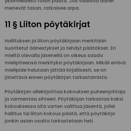
yksimielisesti toisin päätä. Jos vaalissa äänet
menevät tasan, ratkaisee arpa.
11 § Liiton pöytäkirjat
Hallituksen ja liiton pöytäkirjaan merkitään
suoritetut äänestykset ja tehdyt päätökset. Eri
mieltä olevalla jäsenellä on oikeus saada
mielipiteensä merkityksi pöytäkirjaan. Mikäli eriävä
mielipide halutaan jättää kirjallisesti, se on
jätettävä ennen pöytäkirjan tarkastamista
Pöytäkirjan allekirjoittaa kokouksen puheenjohtaja
ja varmentaa sihteeri. Pöytäkirjan tarkastaa kaksi
kokouksessa sitä varten valittua jäsentä, jollei
hallitus tai liiton kokous päätä, että pöytäkirja
jonkin asian osalta tarkastetaan heti.