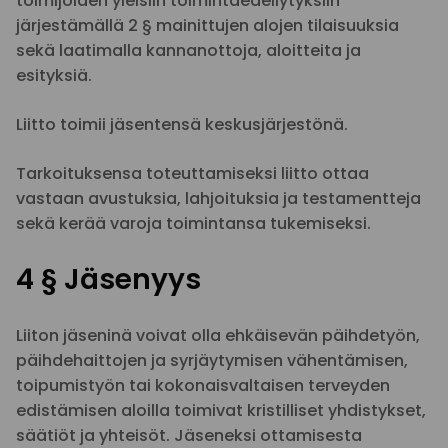
toimijoiden yleisiin toimintaedellytyksiin
järjestämällä 2 § mainittujen alojen tilaisuuksia
sekä laatimalla kannanottoja, aloitteita ja
esityksiä.
Liitto toimii jäsentensä keskusjärjestönä.
Tarkoituksensa toteuttamiseksi liitto ottaa
vastaan avustuksia, lahjoituksia ja testamentteja
sekä kerää varoja toimintansa tukemiseksi.
4 § Jäsenyys
Liiton jäseninä voivat olla ehkäisevän päihdetyön,
päihdehaittojen ja syrjäytymisen vähentämisen,
toipumistyön tai kokonaisvaltaisen terveyden
edistämisen aloilla toimivat kristilliset yhdistykset,
säätiöt ja yhteisöt. Jäseneksi ottamisesta