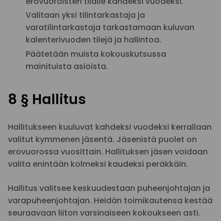
erovuoroisten tilalle kahdeksi vuodeksi.
Valitaan yksi tilintarkastaja ja
varatilintarkastaja tarkastamaan kuluvan
kalenterivuoden tilejä ja hallintoa.
Päätetään muista kokouskutsussa
mainituista asioista.
8 § Hallitus
Hallitukseen kuuluvat kahdeksi vuodeksi kerrallaan
valitut kymmenen jäsentä. Jäsenistä puolet on
erovuorossa vuosittain. Hallituksen jäsen voidaan
valita enintään kolmeksi kaudeksi peräkkäin.
Hallitus valitsee keskuudestaan puheenjohtajan ja
varapuheenjohtajan. Heidän toimikautensa kestää
seuraavaan liiton varsinaiseen kokoukseen asti.