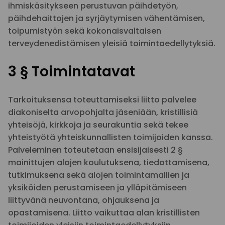
ihmiskäsitykseen perustuvan päihdetyön,
päihdehaittojen ja syrjäytymisen vähentämisen,
toipumistyön sekä kokonaisvaltaisen
terveydenedistämisen yleisiä toimintaedellytyksiä.
3 § Toimintatavat
Tarkoituksensa toteuttamiseksi liitto palvelee
diakoniselta arvopohjalta jäseniään, kristillisiä
yhteisöjä, kirkkoja ja seurakuntia sekä tekee
yhteistyötä yhteiskunnallisten toimijoiden kanssa.
Palveleminen toteutetaan ensisijaisesti 2 §
mainittujen alojen koulutuksena, tiedottamisena,
tutkimuksena sekä alojen toimintamallien ja
yksiköiden perustamiseen ja ylläpitämiseen
liittyvänä neuvontana, ohjauksena ja
opastamisena. Liitto vaikuttaa alan kristillisten