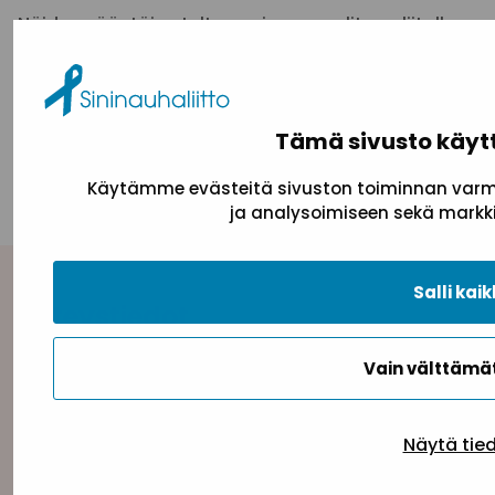
Näiden sääntöjen tultua voimaan valitaan liitolle
kahdeksan hallituksen jäsentä ja kaksi
varajäsentä. Heistä näiden sääntöjen mukaan
ensimmäisen vuoden jälkeen erovuoroisiksi tulevat
valitaan arvalla.
Tämä sivusto käyt
Käytämme evästeitä sivuston toiminnan varmi
ja analysoimiseen sekä markki
Salli kaik
Yhteystiedot
Sininauhaliitto (Y-tunnus: 0217042–5)
Vain välttäm
Pasilanraitio 5, 2. krs, 00240 Helsinki
toimisto@sininauha.fi
Näytä tie