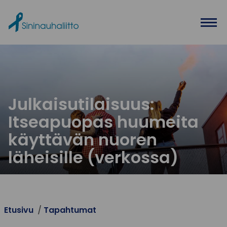
Ohita valikko
Julkaisutilaisuus:
Itseapuopas huumeita
käyttävän nuoren
läheisille (verkossa)
Etusivu
Tapahtumat