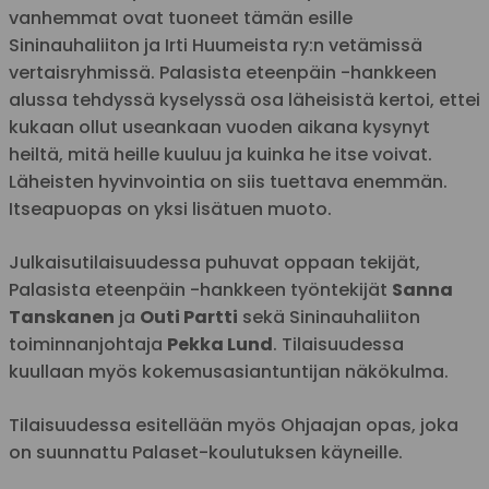
vanhemmat ovat tuoneet tämän esille
Sininauhaliiton ja Irti Huumeista ry:n vetämissä
vertaisryhmissä. Palasista eteenpäin -hankkeen
alussa tehdyssä kyselyssä osa läheisistä kertoi, ettei
kukaan ollut useankaan vuoden aikana kysynyt
heiltä, mitä heille kuuluu ja kuinka he itse voivat.
Läheisten hyvinvointia on siis tuettava enemmän.
Itseapuopas on yksi lisätuen muoto.
Julkaisutilaisuudessa puhuvat oppaan tekijät,
Palasista eteenpäin -hankkeen työntekijät
Sanna
Tanskanen
ja
Outi Partti
sekä Sininauhaliiton
toiminnanjohtaja
Pekka Lund
. Tilaisuudessa
kuullaan myös kokemusasiantuntijan näkökulma.
Tilaisuudessa esitellään myös Ohjaajan opas, joka
on suunnattu Palaset-koulutuksen käyneille.