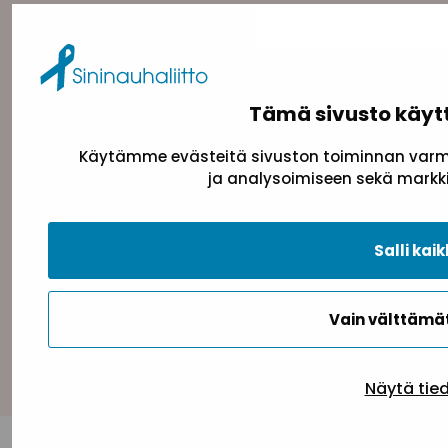
Tämä sivusto käyt
Käytämme evästeitä sivuston toiminnan varmi
ja analysoimiseen sekä markki
Tietosuojaseloste
Evästeseloste
Saavutettav
Salli kaik
Vain välttäm
Takaisin ylös
Näytä tie