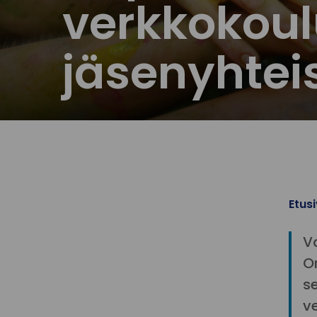
verkkokoul
jäsenyhteis
Etus
V
O
s
v