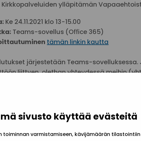
a Kirkkopalveluiden ylläpitämän Vapaaehtoist
a:
Ke 24.11.2021 klo 13-15.00
kka:
Teams-sovellus (Office 365)
oittautuminen
tämän linkin kautta
lutukset järjestetään Teams-sovelluksessa. J
töön liittyen, olethan yhteydessä meihin (yht
kkokoulutuksessa pureudutaan seuraaviin 
Minkälaista yhteistyötä vapaaehtoistoiminna
mä sivusto käyttää evästeitä
Miksi tehdä yhteistyötä kunnan tai seuraku
ganisoinnissa? Miksi yhteistyön tekeminen o
toiminnan varmistamiseen, kävijämäärän tilastointiin