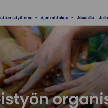
kuttamistyömme
Ajankohtaista
Jäsenille
Julk
styön organis