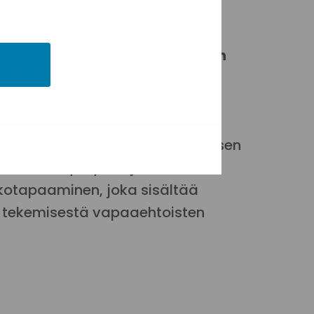
styön tekemistä?
on suunnittelija
Heidi Erikssonin
sa Huuhka
Vapaaehtoistyö.fi
-
utuksen lisäksi järjestämme toisen
. Lisäksi syksyn ohjelmassa
kotapaaminen, joka sisältää
en tekemisestä vapaaehtoisten