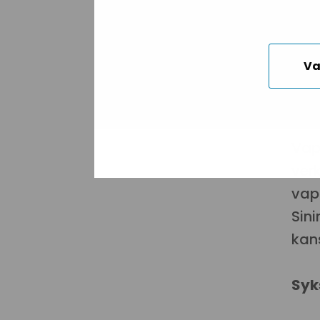
Ver
Va
alus
pal
Vap
ver
vap
Sin
kan
Syk