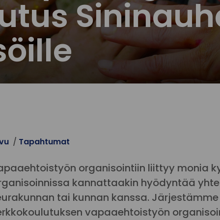
utus Sininauha
öille
ivu
Tapahtumat
apaaehtoistyön organisointiin liittyy monia k
rganisoinnissa kannattaakin hyödyntää yhtei
eurakunnan tai kunnan kanssa. Järjestämme Si
erkkokoulutuksen vapaaehtoistyön organisoi