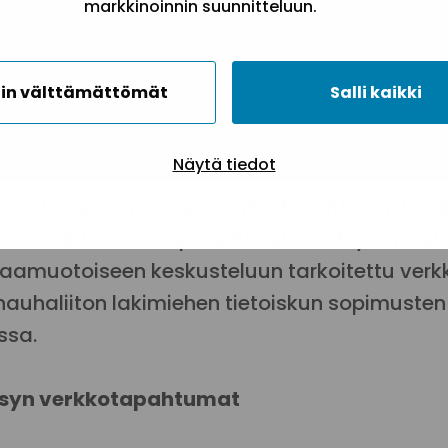
markkinoinnin suunnitteluun.
Mitkä asiat edistävät ja mitkä estävät yhtei
kkokoulutuksen aluksi kuulemme Sininauhaliit
in välttämättömät
Salli kaikki
tuksen. Kouluttajana toimii suunnittelija
Eli
velusta.
Näytä tiedot
aaehtoistyön organisointiin keskittyvän koul
kkokoulutuksen vapaaehtoisten rekrytoinnista
aamuotoiseen keskusteluun tarkoitettu verk
inauhaliiton lakimiehen tietoiskun sopimust
ssa.
syn verkkotapahtumat