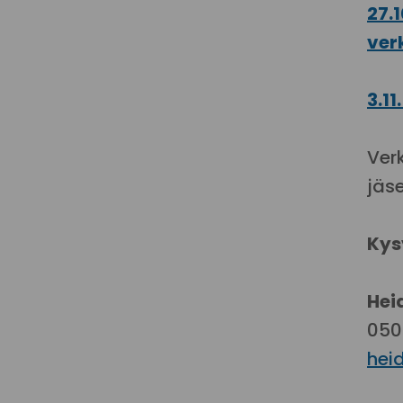
27.
ver
3.1
Verk
jäs
Kys
Hei
050
heid