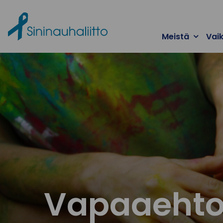
Ohita valikko
Meistä
Vai
Vapaaehtoi