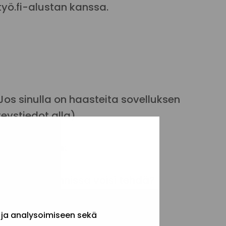
yö.fi-alustan kanssa.
os sinulla on haasteita sovelluksen
eystiedot alla).
kysymyksiin:
n organisoinnissa voisi tehdä?
nnan kanssa vapaaehtoistyön
n tärkeää?
 ja analysoimiseen sekä