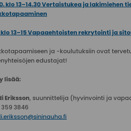
10. klo 13–14.30 Vertaistukea ja lakimiehen t
kkotapaaminen
1. klo 13–15 Vapaaehtoisten rekrytointi ja s
kotapaamiseen ja -koulutuksiin ovat tervetul
enyhteisöjen edustajat!
y lisää:
di Eriksson
, suunnittelija (hyvinvointi ja vap
 359 3846
i.eriksson@sininauha.fi