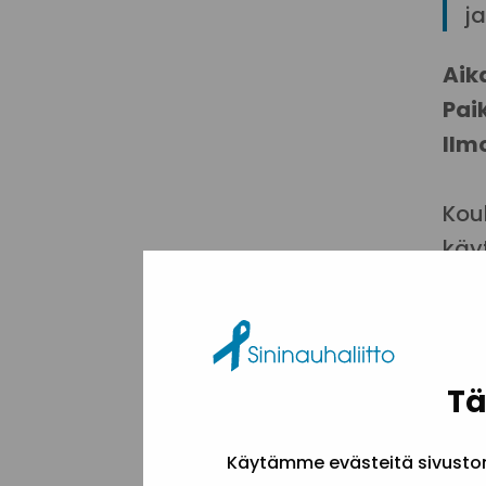
j
Aik
Pai
Ilm
Kou
käyt
Ver
Tä
or
Käytämme evästeitä sivuston 