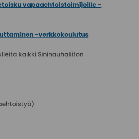
ietoisku vapaaehtoistoimijoille –
itouttaminen -verkkokoulutus
leita kaikki Sininauhaliiton
aaehtoistyö)