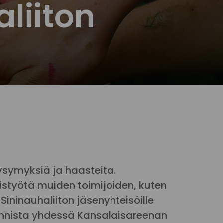
liiton
ysymyksiä ja haasteita.
styötä muiden toimijoiden, kuten
ninauhaliiton jäsenyhteisöille
nnista yhdessä Kansalaisareenan