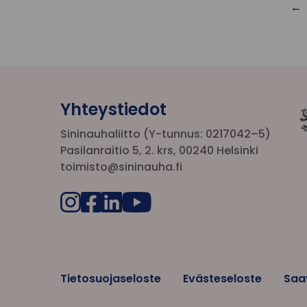
Yhteystiedot
Sininauhaliitto (Y-tunnus: 0217042–5)
Pasilanraitio 5, 2. krs, 00240 Helsinki
toimisto@sininauha.fi
Tietosuojaseloste
Evästeseloste
Saa