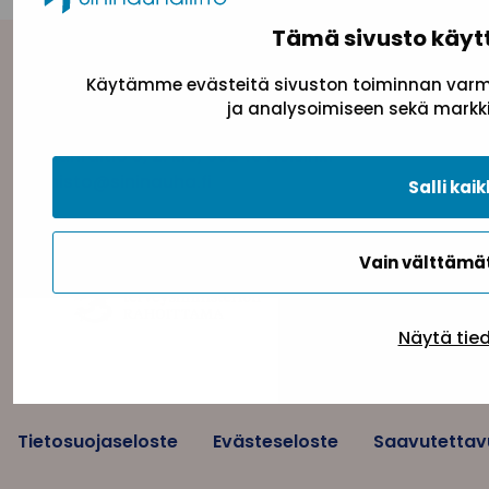
Tämä sivusto käyt
Yhteystiedot
Käytämme evästeitä sivuston toiminnan varmi
ja analysoimiseen sekä markki
Sininauhaliitto (Y-tunnus: 0217042–5)
Pasilanraitio 5, 2. krs, 00240 Helsinki
toimisto@sininauha.fi
Salli kaik
Vain välttäm
Näytä tie
Tietosuojaseloste
Evästeseloste
Saavutettav