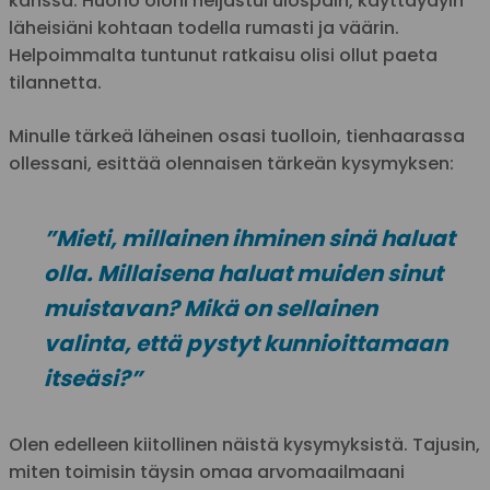
kanssa. Huono oloni heijastui ulospäin, käyttäydyin
läheisiäni kohtaan todella rumasti ja väärin.
Helpoimmalta tuntunut ratkaisu olisi ollut paeta
tilannetta.
Minulle tärkeä läheinen osasi tuolloin, tienhaarassa
ollessani, esittää olennaisen tärkeän kysymyksen:
”Mieti, millainen ihminen sinä haluat
olla. Millaisena haluat muiden sinut
muistavan? Mikä on sellainen
valinta, että pystyt kunnioittamaan
itseäsi?”
Olen edelleen kiitollinen näistä kysymyksistä. Tajusin,
miten toimisin täysin omaa arvomaailmaani