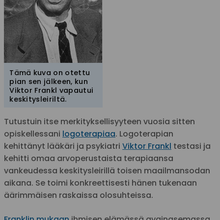
Tämä kuva on otettu
pian sen jälkeen, kun
Viktor Frankl vapautui
keskitysleiriltä.
Tutustuin itse merkityksellisyyteen vuosia sitten
opiskellessani
logoterapiaa
. Logoterapian
kehittänyt lääkäri ja psykiatri
Viktor Frankl
testasi ja
kehitti omaa arvoperustaista terapiaansa
vankeudessa keskitysleirillä toisen maailmansodan
aikana. Se toimi konkreettisesti hänen tukenaan
äärimmäisen raskaissa olosuhteissa.
Franklin mukaan
ihmisen elämässä avainasemassa