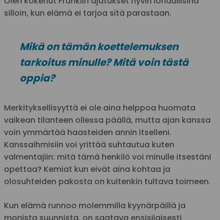
Olen kokenut Franklin ajatukset hyvin lohdullisina
silloin, kun elämä ei tarjoa sitä parastaan.
Mikä on tämän koettelemuksen
tarkoitus minulle? Mitä voin tästä
oppia?
Merkityksellisyyttä ei ole aina helppoa huomata
vaikean tilanteen ollessa päällä, mutta ajan kanssa
voin ymmärtää haasteiden annin itselleni.
Kanssaihmisiin voi yrittää suhtautua kuten
valmentajiin: mitä tämä henkilö voi minulle itsestäni
opettaa? Kemiat kun eivät aina kohtaa ja
olosuhteiden pakosta on kuitenkin tultava toimeen.
Kun elämä runnoo molemmilla kyynärpäillä ja
monista suunnista, on saatava ensisijaisesti