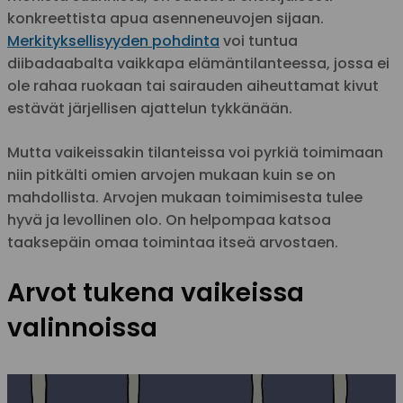
konkreettista apua asenneneuvojen sijaan.
Merkityksellisyyden pohdinta
voi tuntua
diibadaabalta vaikkapa elämäntilanteessa, jossa ei
ole rahaa ruokaan tai sairauden aiheuttamat kivut
estävät järjellisen ajattelun tykkänään.
Mutta vaikeissakin tilanteissa voi pyrkiä toimimaan
niin pitkälti omien arvojen mukaan kuin se on
mahdollista. Arvojen mukaan toimimisesta tulee
hyvä ja levollinen olo. On helpompaa katsoa
taaksepäin omaa toimintaa itseä arvostaen.
Arvot tukena vaikeissa
valinnoissa