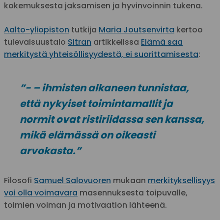
kokemuksesta jaksamisen ja hyvinvoinnin tukena.
Aalto-yliopiston
tutkija
Maria Joutsenvirta
kertoo
tulevaisuustalo
Sitran
artikkelissa
Elämä saa
merkitystä yhteisöllisyydestä, ei suorittamisesta
:
”- – ihmisten alkaneen tunnistaa,
että nykyiset toimintamallit ja
normit ovat ristiriidassa sen kanssa,
mikä elämässä on oikeasti
arvokasta.”
Filosofi
Samuel Salovuoren
mukaan
merkityksellisyys
voi olla voimavara
masennuksesta toipuvalle,
toimien voiman ja motivaation lähteenä.