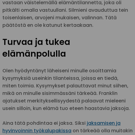
vastaan väistelemällä elämäntilannetta, joka oli
pitkälti omalla vastuullani. Silmieni avauduttua tein
toisenlaisen, arvojeni mukaisen, valinnan. Tätä
päätöstä en ole katunut kertaakaan.
Turvaa ja tukea
elämänpolulla
Olen hyödyntänyt läheiseni minulle osoittamia
kysymyksiä useinkin tilanteissa, joissa en tiedä,
miten toimia. Kysymykset palauttavat minut siihen,
mikä on minulle sisimmässäni tärkeää. Franklin
ajatukset merkityksellisyydestä palaavat mieleeni
usein silloin, kun elämä tuo eteen haastavia jaksoja.
Aina tätä pohdintaa ei jaksa. Siksi
jaksamisen ja
hyvinvoinnin työkalupakissa
on tärkeää olla muitakin