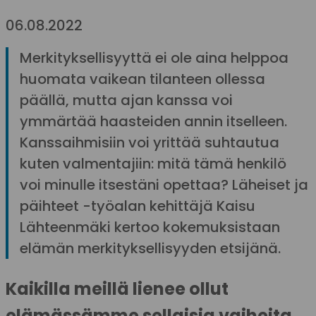
06.08.2022
Merkityksellisyyttä ei ole aina helppoa
huomata vaikean tilanteen ollessa
päällä, mutta ajan kanssa voi
ymmärtää haasteiden annin itselleen.
Kanssaihmisiin voi yrittää suhtautua
kuten valmentajiin: mitä tämä henkilö
voi minulle itsestäni opettaa? Läheiset ja
päihteet -työalan kehittäjä Kaisu
Lähteenmäki kertoo kokemuksistaan
elämän merkityksellisyyden etsijänä.
Kaikilla meillä lienee ollut
elämässämme sellaisia vaiheita,