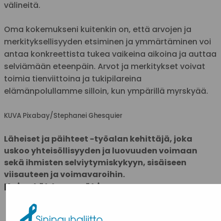
välineitä.
Oma kokemukseni kuitenkin on, että arvojen ja
merkityksellisyyden etsiminen ja ymmärtäminen voi
antaa konkreettista tukea vaikeina aikoina ja auttaa
selviämään eteenpäin. Arvot ja merkitykset voivat
toimia tienviittoina ja tukipilareina
elämänpolullamme silloin, kun ympärillä myrskyää.
KUVA
Pixabay/
Stephanei Ghesquier
Läheiset ja päihteet -työalan kehittäjä, joka
uskoo yhteisöllisyyden ja luovuuden voimaan
sekä ihmisten selviytymiskykyyn, sisäiseen
viisauteen ja voimavaroihin.
Kaisu Lähteenmäki
KAIKKI TARINAT