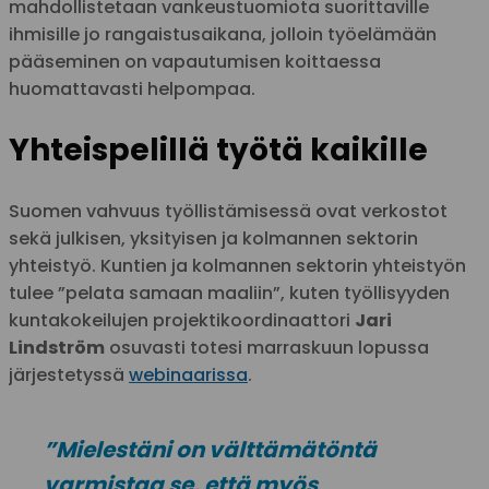
mahdollistetaan vankeustuomiota suorittaville
ihmisille jo rangaistusaikana, jolloin työelämään
pääseminen on vapautumisen koittaessa
huomattavasti helpompaa.
Yhteispelillä työtä kaikille
Suomen vahvuus työllistämisessä ovat verkostot
sekä julkisen, yksityisen ja kolmannen sektorin
yhteistyö. Kuntien ja kolmannen sektorin yhteistyön
tulee ”pelata samaan maaliin”, kuten työllisyyden
kuntakokeilujen projektikoordinaattori
Jari
Lindström
osuvasti totesi marraskuun lopussa
järjestetyssä
webinaarissa
.
”Mielestäni on välttämätöntä
varmistaa se, että myös