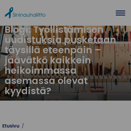
Ohita valikko
Blogi: Työllistämisen
uudistuksia pusketaan
täysillä eteenpäin –
jäävätkö kaikkein
heikoimmassa
asemassa olevat
kyydistä?
Etusivu