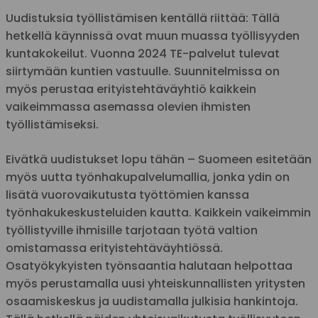
Uudistuksia työllistämisen kentällä riittää: Tällä
hetkellä käynnissä ovat muun muassa työllisyyden
kuntakokeilut. Vuonna 2024 TE-palvelut tulevat
siirtymään kuntien vastuulle. Suunnitelmissa on
myös perustaa erityistehtäväyhtiö kaikkein
vaikeimmassa asemassa olevien ihmisten
työllistämiseksi.
Eivätkä uudistukset lopu tähän – Suomeen esitetään
myös uutta työnhakupalvelumallia, jonka ydin on
lisätä vuorovaikutusta työttömien kanssa
työnhakukeskusteluiden kautta. Kaikkein vaikeimmin
työllistyville ihmisille tarjotaan työtä valtion
omistamassa erityistehtäväyhtiössä.
Osatyökykyisten työnsaantia halutaan helpottaa
myös perustamalla uusi yhteiskunnallisten yritysten
osaamiskeskus ja uudistamalla julkisia hankintoja.