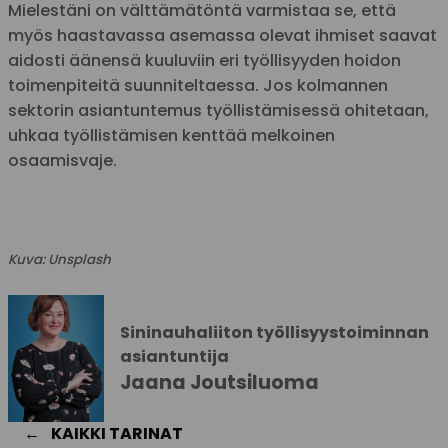
Mielestäni on välttämätöntä varmistaa se, että
myös haastavassa asemassa olevat ihmiset saavat
aidosti äänensä kuuluviin eri työllisyyden hoidon
toimenpiteitä suunniteltaessa. Jos kolmannen
sektorin asiantuntemus työllistämisessä ohitetaan,
uhkaa työllistämisen kenttää melkoinen
osaamisvaje.
Kuva: Unsplash
Sininauhaliiton työllisyystoiminnan
asiantuntija
Jaana Joutsiluoma
KAIKKI TARINAT