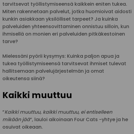
tarvitsevat työllistymiseensä kaikkein eniten tukea.
Miten rakennetaan palvelut, jotka huomioivat aidosti
kunkin asiakkaan yksilölliset tarpeet? Ja kuinka
palveluiden yhteensovittaminen onnistuu silloin, kun
ihmisellä on monien eri palveluiden pitkäkestoinen
tarve?
Mielessäni pyörii kysymys: Kuinka paljon apua ja
tukea työllistymiseensä tarvitsevat ihmiset tulevat
hallitsemaan palvelujärjestelmän ja omat
oikeutensa siinä?
Kaikki muuttuu
”
Kaikki muuttuu, kaikki muuttuu, ei entiselleen
mikään jää
”, lauloi aikoinaan Four Cats -yhtye ja he
osuivat oikeaan.