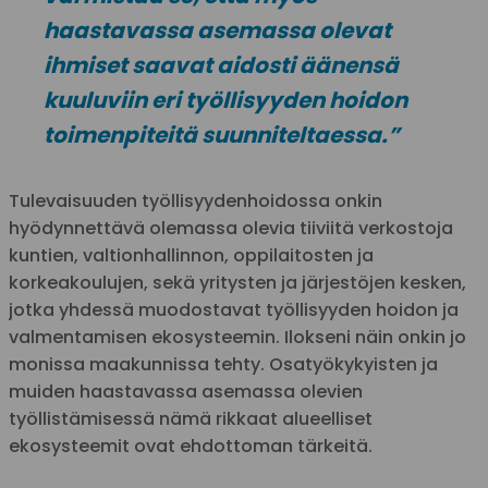
haastavassa asemassa olevat
ihmiset saavat aidosti äänensä
kuuluviin eri työllisyyden hoidon
toimenpiteitä suunniteltaessa.”
Tulevaisuuden työllisyydenhoidossa onkin
hyödynnettävä olemassa olevia tiiviitä verkostoja
kuntien, valtionhallinnon, oppilaitosten ja
korkeakoulujen, sekä yritysten ja järjestöjen kesken,
jotka yhdessä muodostavat työllisyyden hoidon ja
valmentamisen ekosysteemin. Ilokseni näin onkin jo
monissa maakunnissa tehty. Osatyökykyisten ja
muiden haastavassa asemassa olevien
työllistämisessä nämä rikkaat alueelliset
ekosysteemit ovat ehdottoman tärkeitä.