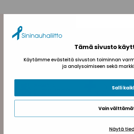
Yhteystiedot
Sininauhaliitto (Y-tunnus: 0217042–5)
Tämä sivusto käyt
Pasilanraitio 5, 2. krs, 00240 Helsinki
toimisto@sininauha.fi
Käytämme evästeitä sivuston toiminnan varmi
ja analysoimiseen sekä markki
Salli kaik
Vain välttäm
Näytä tie
Tietosuojaseloste
Evästeseloste
Saavutettav