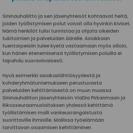
Sininauhaliitto ja sen jäsenyhteisöt kohtaavat heitä,
joiden työllistymisen polut voivat olla hyvinkin kiviset.
Nämä henkilöt tulisi tunnistaa ja ohjata oikeiden
tukitoimien ja palveluiden äärelle. Asiakkaan
tuentarpeisiin tulee kyetä vastaamaan myös silloin,
kun hänen etenemisensä työllistymisen poluilla ei
tapahdu suoraviivaisesti.
Hyvä esimerkki asiakaslähtöisyydestä ja
kohderyhmätuntemukseen perustuvasta
palveluiden kehittämisestä on muun muassa
Sininauhaliiton jäsenyhteisön ViaDia Pirkanmaan ja
Rikosseuraamuslaitoksen yhdessä kehittämä
työllistämisen malli vankeusrangaistusta
suorittaville ihmisille. Mallissa työelämään
tarvittavan osaamisen kehittäminen