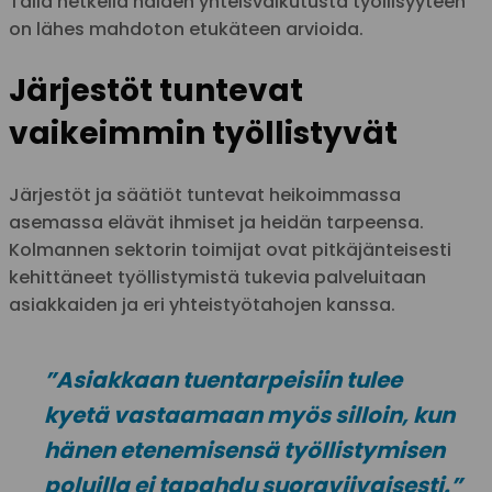
Tällä hetkellä näiden yhteisvaikutusta työllisyyteen
on lähes mahdoton etukäteen arvioida.
Järjestöt tuntevat
vaikeimmin työllistyvät
Järjestöt ja säätiöt tuntevat heikoimmassa
asemassa elävät ihmiset ja heidän tarpeensa.
Kolmannen sektorin toimijat ovat pitkäjänteisesti
kehittäneet työllistymistä tukevia palveluitaan
asiakkaiden ja eri yhteistyötahojen kanssa.
”Asiakkaan tuentarpeisiin tulee
kyetä vastaamaan myös silloin, kun
hänen etenemisensä työllistymisen
poluilla ei tapahdu suoraviivaisesti.”