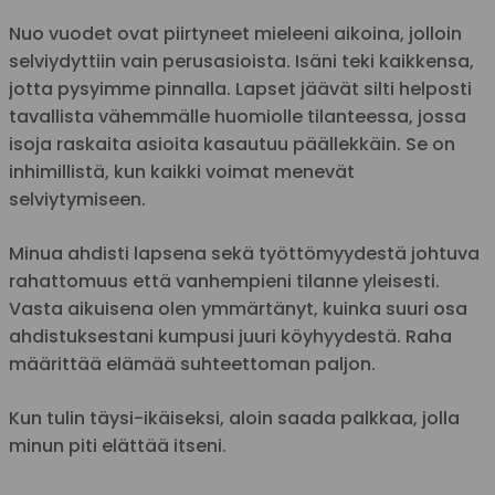
Nuo vuodet ovat piirtyneet mieleeni aikoina, jolloin
selviydyttiin vain perusasioista. Isäni teki kaikkensa,
jotta pysyimme pinnalla. Lapset jäävät silti helposti
tavallista vähemmälle huomiolle tilanteessa, jossa
isoja raskaita asioita kasautuu päällekkäin. Se on
inhimillistä, kun kaikki voimat menevät
selviytymiseen.
Minua ahdisti lapsena sekä työttömyydestä johtuva
rahattomuus että vanhempieni tilanne yleisesti.
Vasta aikuisena olen ymmärtänyt, kuinka suuri osa
ahdistuksestani kumpusi juuri köyhyydestä. Raha
määrittää elämää suhteettoman paljon.
Kun tulin täysi-ikäiseksi, aloin saada palkkaa, jolla
minun piti elättää itseni.