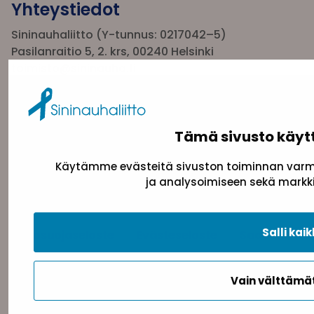
Yhteystiedot
Sininauhaliitto (Y-tunnus: 0217042–5)
Pasilanraitio 5, 2. krs, 00240 Helsinki
toimisto@sininauha.fi
Tämä sivusto käyt
Käytämme evästeitä sivuston toiminnan varmi
ja analysoimiseen sekä markki
Salli kaik
Tietosuojaseloste
Evästeseloste
Saavutettav
Vain välttäm