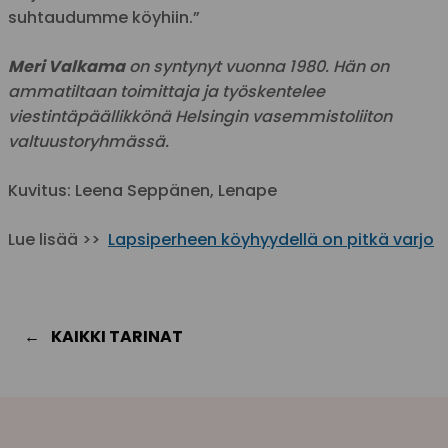
suhtaudumme köyhiin.”
Meri Valkama
on syntynyt vuonna 1980. Hän on
ammatiltaan toimittaja ja työskentelee
viestintäpäällikkönä Helsingin vasemmistoliiton
valtuustoryhmässä.
Kuvitus: Leena Seppänen, Lenape
Lue lisää >>
Lapsiperheen köyhyydellä on pitkä varjo
KAIKKI TARINAT