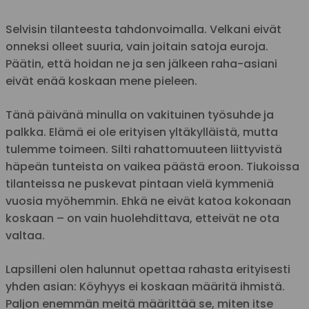
Selvisin tilanteesta tahdonvoimalla. Velkani eivät
onneksi olleet suuria, vain joitain satoja euroja.
Päätin, että hoidan ne ja sen jälkeen raha-asiani
eivät enää koskaan mene pieleen.
Tänä päivänä minulla on vakituinen työsuhde ja
palkka. Elämä ei ole erityisen yltäkylläistä, mutta
tulemme toimeen. Silti rahattomuuteen liittyvistä
häpeän tunteista on vaikea päästä eroon. Tiukoissa
tilanteissa ne puskevat pintaan vielä kymmeniä
vuosia myöhemmin. Ehkä ne eivät katoa kokonaan
koskaan – on vain huolehdittava, etteivät ne ota
valtaa.
Lapsilleni olen halunnut opettaa rahasta erityisesti
yhden asian: Köyhyys ei koskaan määritä ihmistä.
Paljon enemmän meitä määrittää se, miten itse