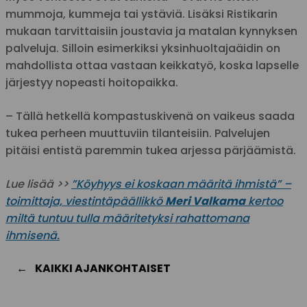
mummoja, kummeja tai ystäviä. Lisäksi Ristikarin
mukaan tarvittaisiin joustavia ja matalan kynnyksen
palveluja. Silloin esimerkiksi yksinhuoltajaäidin on
mahdollista ottaa vastaan keikkatyö, koska lapselle
järjestyy nopeasti hoitopaikka.
– Tällä hetkellä kompastuskivenä on vaikeus saada
tukea perheen muuttuviin tilanteisiin. Palvelujen
pitäisi entistä paremmin tukea arjessa pärjäämistä.
Lue lisää >>
”Köyhyys ei koskaan määritä ihmistä” –
toimittaja, viestintäpäällikkö
Meri Valkama
kertoo
miltä tuntuu tulla määritetyksi rahattomana
ihmisenä.
KAIKKI AJANKOHTAISET