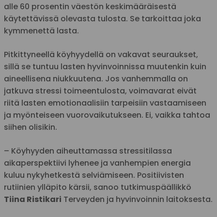
alle 60 prosentin väestön keskimääräisestä
käytettävissä olevasta tulosta. Se tarkoittaa joka
kymmenettä lasta.
Pitkittyneellä köyhyydellä on vakavat seuraukset,
sillä se tuntuu lasten hyvinvoinnissa muutenkin kuin
aineellisena niukkuutena. Jos vanhemmalla on
jatkuva stressi toimeentulosta, voimavarat eivät
riitä lasten emotionaalisiin tarpeisiin vastaamiseen
ja myönteiseen vuorovaikutukseen. Ei, vaikka tahtoa
siihen olisikin.
– Köyhyyden aiheuttamassa stressitilassa
aikaperspektiivi lyhenee ja vanhempien energia
kuluu nykyhetkestä selviämiseen. Positiivisten
rutiinien ylläpito kärsii, sanoo tutkimuspäällikkö
Tiina Ristikari
Terveyden ja hyvinvoinnin laitoksesta.