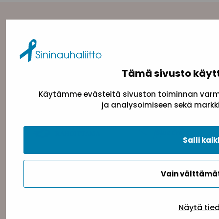
Yhteystiedot
Sininauhaliitto (Y-tunnus: 0217042–5)
Pasilanraitio 5, 2. krs, 00240 Helsinki
Tämä sivusto käyt
toimisto@sininauha.fi
Käytämme evästeitä sivuston toiminnan varmi
ja analysoimiseen sekä markki
Salli kaik
Vain välttäm
Tietosuojaseloste
Evästeseloste
Saavutettav
Näytä tie