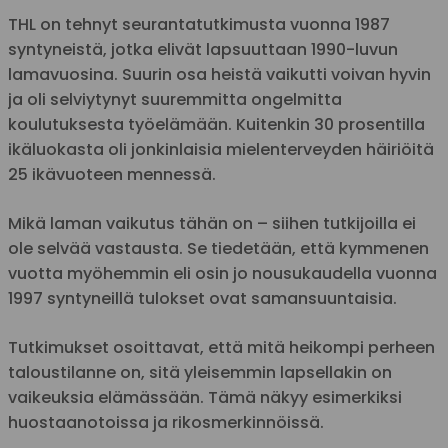
THL on tehnyt seurantatutkimusta vuonna 1987
syntyneistä, jotka elivät lapsuuttaan 1990-luvun
lamavuosina. Suurin osa heistä vaikutti voivan hyvin
ja oli selviytynyt suuremmitta ongelmitta
koulutuksesta työelämään. Kuitenkin 30 prosentilla
ikäluokasta oli jonkinlaisia mielenterveyden häiriöitä
25 ikävuoteen mennessä.
Mikä laman vaikutus tähän on – siihen tutkijoilla ei
ole selvää vastausta. Se tiedetään, että kymmenen
vuotta myöhemmin eli osin jo nousukaudella vuonna
1997 syntyneillä tulokset ovat samansuuntaisia.
Tutkimukset osoittavat, että mitä heikompi perheen
taloustilanne on, sitä yleisemmin lapsellakin on
vaikeuksia elämässään. Tämä näkyy esimerkiksi
huostaanotoissa ja rikosmerkinnöissä.