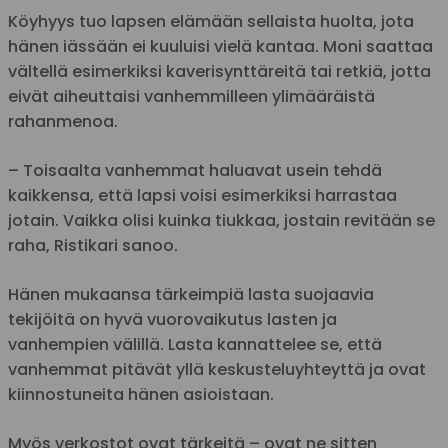
Köyhyys tuo lapsen elämään sellaista huolta, jota
hänen iässään ei kuuluisi vielä kantaa. Moni saattaa
vältellä esimerkiksi kaverisynttäreitä tai retkiä, jotta
eivät aiheuttaisi vanhemmilleen ylimääräistä
rahanmenoa.
– Toisaalta vanhemmat haluavat usein tehdä
kaikkensa, että lapsi voisi esimerkiksi harrastaa
jotain. Vaikka olisi kuinka tiukkaa, jostain revitään se
raha, Ristikari sanoo.
Hänen mukaansa tärkeimpiä lasta suojaavia
tekijöitä on hyvä vuorovaikutus lasten ja
vanhempien välillä. Lasta kannattelee se, että
vanhemmat pitävät yllä keskusteluyhteyttä ja ovat
kiinnostuneita hänen asioistaan.
Myös verkostot ovat tärkeitä – ovat ne sitten