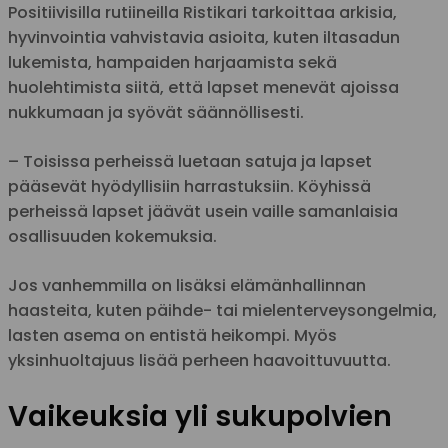
Positiivisilla rutiineilla Ristikari tarkoittaa arkisia,
hyvinvointia vahvistavia asioita, kuten iltasadun
lukemista, hampaiden harjaamista sekä
huolehtimista siitä, että lapset menevät ajoissa
nukkumaan ja syövät säännöllisesti.
– Toisissa perheissä luetaan satuja ja lapset
pääsevät hyödyllisiin harrastuksiin. Köyhissä
perheissä lapset jäävät usein vaille samanlaisia
osallisuuden kokemuksia.
Jos vanhemmilla on lisäksi elämänhallinnan
haasteita, kuten päihde- tai mielenterveysongelmia,
lasten asema on entistä heikompi. Myös
yksinhuoltajuus lisää perheen haavoittuvuutta.
Vaikeuksia yli sukupolvien