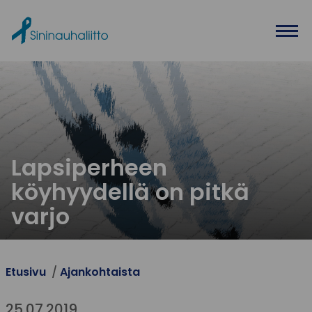
Ohita valikko
Lapsiperheen
köyhyydellä on pitkä
varjo
Etusivu
Ajankohtaista
25.07.2019