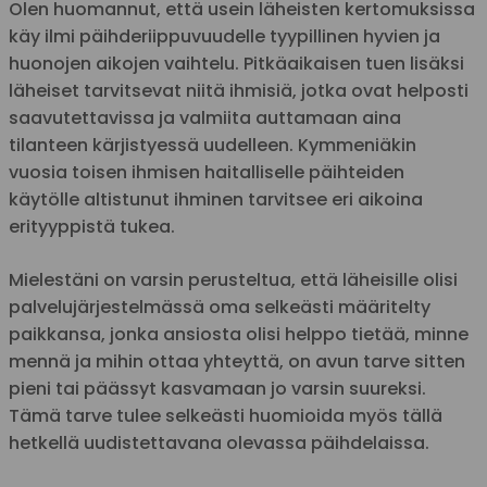
Olen huomannut, että usein läheisten kertomuksissa
käy ilmi päihderiippuvuudelle tyypillinen hyvien ja
huonojen aikojen vaihtelu. Pitkäaikaisen tuen lisäksi
läheiset tarvitsevat niitä ihmisiä, jotka ovat helposti
saavutettavissa ja valmiita auttamaan aina
tilanteen kärjistyessä uudelleen. Kymmeniäkin
vuosia toisen ihmisen haitalliselle päihteiden
käytölle altistunut ihminen tarvitsee eri aikoina
erityyppistä tukea.
Mielestäni on varsin perusteltua, että läheisille olisi
palvelujärjestelmässä oma selkeästi määritelty
paikkansa, jonka ansiosta olisi helppo tietää, minne
mennä ja mihin ottaa yhteyttä, on avun tarve sitten
pieni tai päässyt kasvamaan jo varsin suureksi.
Tämä tarve tulee selkeästi huomioida myös tällä
hetkellä uudistettavana olevassa päihdelaissa.