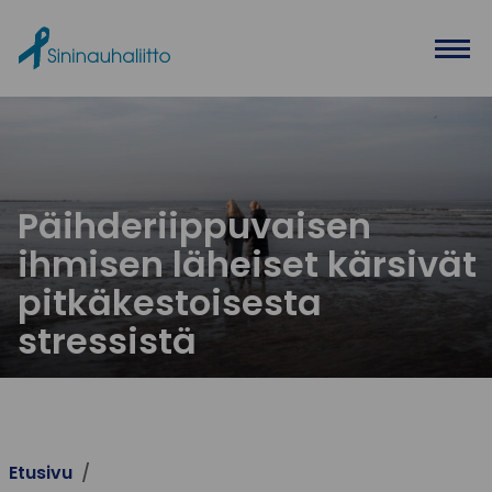
Ohita valikko
Päihderiippuvaisen
ihmisen läheiset kärsivät
pitkäkestoisesta
stressistä
Etusivu