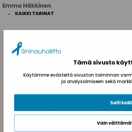
Emma Häkkinen
KAIKKI TARINAT
Yhteystiedot
Sininauhaliitto (Y-tunnus: 0217042–5)
Tämä sivusto käyt
Pasilanraitio 5, 2. krs, 00240 Helsinki
toimisto@sininauha.fi
Käytämme evästeitä sivuston toiminnan varmi
ja analysoimiseen sekä markki
Salli kaik
Vain välttäm