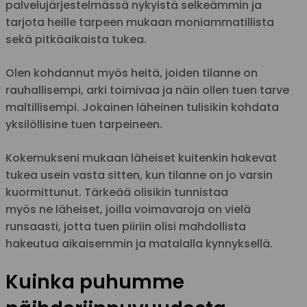
palvelujärjestelmässä nykyistä selkeämmin ja
tarjota heille tarpeen mukaan moniammatillista
sekä pitkäaikaista tukea.
Olen kohdannut myös heitä, joiden tilanne on
rauhallisempi, arki toimivaa ja näin ollen tuen tarve
maltillisempi. Jokainen läheinen tulisikin kohdata
yksilöllisine tuen tarpeineen.
Kokemukseni mukaan läheiset kuitenkin hakevat
tukea usein vasta sitten, kun tilanne on jo varsin
kuormittunut. Tärkeää olisikin tunnistaa
myös ne läheiset, joilla voimavaroja on vielä
runsaasti, jotta tuen piiriin olisi mahdollista
hakeutua aikaisemmin ja matalalla kynnyksellä.
Kuinka puhumme