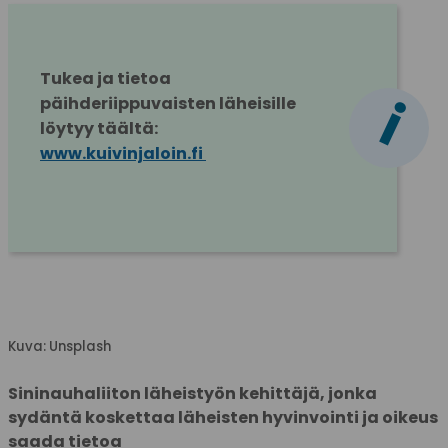
Tukea ja tietoa 
i
päihderiippuvaisten läheisille 
löytyy täältä: 
www.kuivinjaloin.fi
Kuva: Unsplash
Sininauhaliiton läheistyön kehittäjä, jonka
sydäntä koskettaa läheisten hyvinvointi ja oikeus
saada tietoa