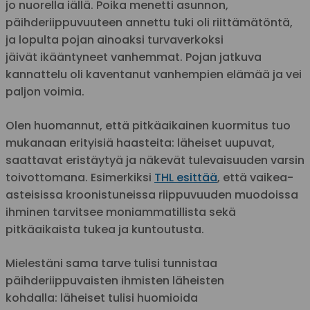
jo nuorella iällä. Poika menetti asunnon,
päihderiippuvuuteen annettu tuki oli riittämätöntä,
ja lopulta pojan ainoaksi turvaverkoksi
jäivät ikääntyneet vanhemmat. Pojan jatkuva
kannattelu oli kaventanut vanhempien elämää ja vei
paljon voimia.
Olen huomannut, että pitkäaikainen kuormitus tuo
mukanaan erityisiä haasteita: läheiset uupuvat,
saattavat eristäytyä ja näkevät tulevaisuuden varsin
toivottomana. Esimerkiksi
THL esittää
, että vaikea-
asteisissa kroonistuneissa riippuvuuden muodoissa
ihminen tarvitsee moniammatillista sekä
pitkäaikaista tukea ja kuntoutusta.
Mielestäni sama tarve tulisi tunnistaa
päihderiippuvaisten ihmisten läheisten
kohdalla: läheiset tulisi huomioida