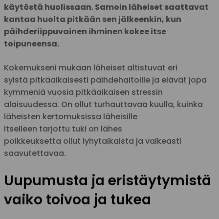
käytöstä huolissaan. Samoin läheiset saattavat
kantaa huolta pitkään sen jälkeenkin, kun
päihderiippuvainen ihminen kokee itse
toipuneensa.
Kokemukseni mukaan läheiset altistuvat eri
syistä pitkäaikaisesti päihdehaitoille ja elävät jopa
kymmeniä vuosia pitkäaikaisen stressin
alaisuudessa. On ollut turhauttavaa kuulla, kuinka
läheisten kertomuksissa läheisille
itselleen tarjottu tuki on lähes
poikkeuksetta ollut lyhytaikaista ja vaikeasti
saavutettavaa.
Uupumusta ja eristäytymistä
vaiko toivoa ja tukea