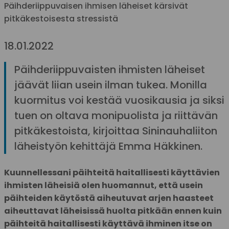
Päihderiippuvaisen ihmisen läheiset kärsivät
pitkäkestoisesta stressistä
18.01.2022
Päihderiippuvaisten ihmisten läheiset
jäävät liian usein ilman tukea. Monilla
kuormitus voi kestää vuosikausia ja siksi
tuen on oltava monipuolista ja riittävän
pitkäkestoista, kirjoittaa Sininauhaliiton
läheistyön kehittäjä Emma Häkkinen.
Kuunnellessani päihteitä haitallisesti käyttävien
ihmisten läheisiä olen huomannut, että usein
päihteiden käytöstä aiheutuvat arjen haasteet
aiheuttavat läheisissä huolta pitkään ennen kuin
päihteitä haitallisesti käyttävä ihminen itse on