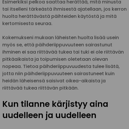
Esimerkiksi pelkoa saattaa herättää, mitä minusta
tai itselleni tärkeästä ihmisestä ajatellaan, jos kerron
huolta herättävästä päihteiden käytöstä ja mitä
kertomisesta seuraa.
Kokemukseni mukaan läheisten huolta lisää usein
myös se, että päihderiippuvuuteen sairastunut
ihminen ei saa riittävää tukea tai tuki ei ole riittävän
pitkäaikaista ja toipumisen oletetaan olevan
nopeaa. Tietoa päihderiippuvuudesta tulee lisätä,
jotta niin päihderiippuvuuteen sairastuneet kuin
heidän läheisensä saisivat oikea-aikaista ja
riittävää tukea riittävän pitkään.
Kun tilanne kärjistyy aina
uudelleen ja uudelleen