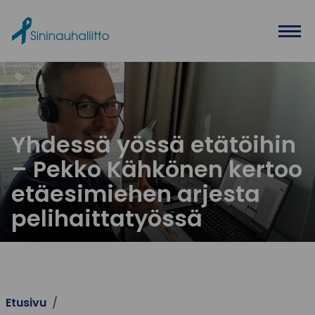
Ohita valikko
Yhdessä yössä etätöihin
– Pekko Kähkönen kertoo
etäesimiehen arjesta
pelihaittatyössä
Etusivu