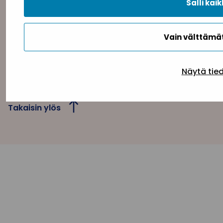
Salli kaik
Vain välttäm
Tietosuojaseloste
Evästeseloste
Saavutettav
Näytä tie
Takaisin ylös