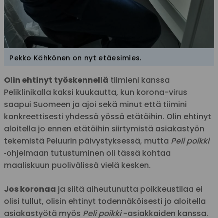
Pekko Kähkönen on nyt etäesimies.
Olin ehtinyt työskennellä
tiimieni kanssa
Peliklinikalla kaksi kuukautta, kun korona-virus
saapui Suomeen ja ajoi sekä minut että tiimini
konkreettisesti yhdessä yössä etätöihin. Olin ehtinyt
aloitella jo ennen etätöihin siirtymistä asiakastyön
tekemistä Peluurin päivystyksessä, mutta
Peli poikki
‑ohjelmaan tutustuminen oli tässä kohtaa
maaliskuun puolivälissä vielä kesken.
Jos koronaa
ja siitä aiheutunutta poikkeustilaa ei
olisi tullut, olisin ehtinyt todennäköisesti jo aloitella
asiakastyötä myös
Peli poikki
-asiakkaiden kanssa.