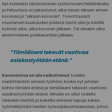
Nyt kuitenkin tähänastinen työhistoriani Peliklinikalla
ja Peluurissa on jakautunut aika tasan aikaan ennen
koronaa ja ”aikaan koronan”. Toivottavasti
muutaman kuukauden päästä tästä olisi jo käsillä
kolmas aika, aika koronan jälkeen. Tai ainakin aika
ensimmäisen poikkeustilan jälkeen.
”Tiimiläiseni tekevät vaativaa
asiakastyötään etänä.”
Koronavirus on siis vaikuttanut
todella
merkittävästi omaan työhöni, koska nyt johdan
kahta tiimiäni etänä ja tiimiläiseni tekevät vaativaa
asiakastyötään etänä. Minulle on ollut todella
tärkeää miettiä ja kokeilla erilaisia tapoja tukea
työntekijöitäni heidän työssäjaksamisessaan, johon