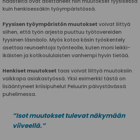
haasteita ovat asettaneet niin muutokset fyysisessä
kuin henkisessäkin työympäristössä.
Fyysisen työympäristön muutokset
voivat liittyä
siihen, että työn arjesta puuttuu työtovereiden
fyysinen läsnäolo. Myös kotoa käsin työskentely
asettaa reunaehtoja työnteolle, kuten moni leikki-
ikäisten ja kotikoululaisten vanhempi hyvin tietää.
Henkiset muutokset
taas voivat liittyä muutoksiin
vaikkapa asiakastyössä. Yksi esimerkki tästä on
lisääntyneet kriisipuhelut Peluurin päivystävässä
puhelimessa.
”Isot muutokset tulevat näkymään
viiveellä.”