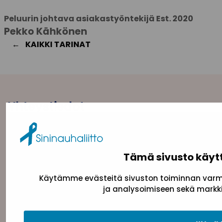
Peluurin johtava asiakastyöntekijä Est. 2020
Pekko Kähkönen
KAIKKI TARINAT
Yhteystiedot
Sininauhaliitto (Y-tunnus: 0217042–5)
Pasilanraitio 5, 2. krs, 00240 Helsinki
toimisto@sininauha.fi
Tämä sivusto käyt
Käytämme evästeitä sivuston toiminnan varmi
ja analysoimiseen sekä markki