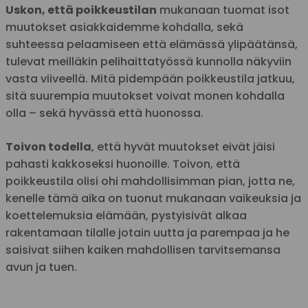
Uskon, että poikkeustilan
mukanaan tuomat isot
muutokset asiakkaidemme kohdalla, sekä
suhteessa pelaamiseen että elämässä ylipäätänsä,
tulevat meilläkin pelihaittatyössä kunnolla näkyviin
vasta viiveellä. Mitä pidempään poikkeustila jatkuu,
sitä suurempia muutokset voivat monen kohdalla
olla – sekä hyvässä että huonossa.
Toivon todella
, että hyvät muutokset eivät jäisi
pahasti kakkoseksi huonoille. Toivon, että
poikkeustila olisi ohi mahdollisimman pian, jotta ne,
kenelle tämä aika on tuonut mukanaan vaikeuksia ja
koettelemuksia elämään, pystyisivät alkaa
rakentamaan tilalle jotain uutta ja parempaa ja he
saisivat siihen kaiken mahdollisen tarvitsemansa
avun ja tuen.