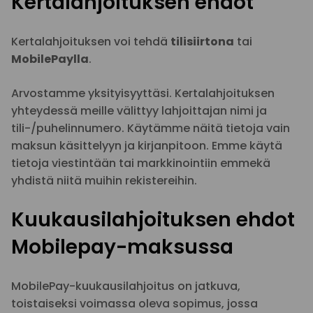
Kertalahjoituksen ehdot
Kertalahjoituksen voi tehdä
tilisiirtona
tai
MobilePaylla
.
Arvostamme yksityisyyttäsi. Kertalahjoituksen
yhteydessä meille välittyy lahjoittajan nimi ja
tili-/puhelinnumero. Käytämme näitä tietoja vain
maksun käsittelyyn ja kirjanpitoon. Emme käytä
tietoja viestintään tai markkinointiin emmekä
yhdistä niitä muihin rekistereihin.
Kuukausilahjoituksen ehdot
Mobilepay-maksussa
MobilePay-kuukausilahjoitus on jatkuva,
toistaiseksi voimassa oleva sopimus, jossa