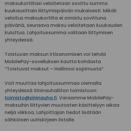
maksukortiltasi veloitetaan sovittu summa
kuukausittain liittymispäivän mukaisesti. Mikäli
veloitus maksukortilta ei onnistu sovittuna
päivänä, seuraava maksu veloitetaan kuukauden
kuluttua. Lahjoitussumma valitaan liittymisen
yhteydessä.
Toistuvan maksun irtisanomisen voi tehdä
MobilePay-sovelluksen kautta kohdasta
”Toistuvat maksut – Hallinnoi sopimusta”.
Voit muuttaa lahjoitussummaa olemalla
yhteydessä Sininauhaliiton toimistoon:
toimisto@sininauha.fi
. Varaamme MobilePay-
maksuihin liittyvien muutosten käsittelyyn aikaa
neljä viikkoa. Lahjoittajan tiedot lisätään
sähköisen uutiskirjeen listalle.