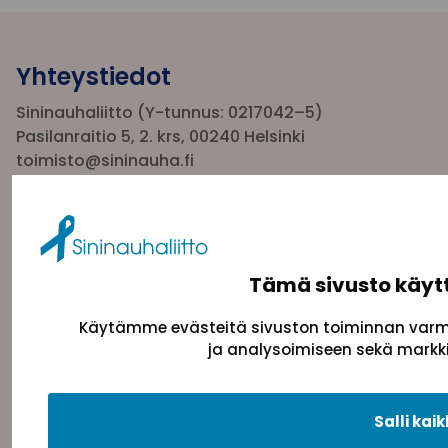
Yhteystiedot
Sininauhaliitto (Y-tunnus: 0217042–5)
Pasilanraitio 5, 2. krs, 00240 Helsinki
toimisto@sininauha.fi
Tämä sivusto käyt
Käytämme evästeitä sivuston toiminnan varmi
ja analysoimiseen sekä markki
Tietosuojaseloste
Evästeseloste
Saavutettav
Salli kaik