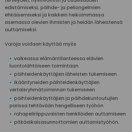
terveyden, hyvinvoinnin ja osallisuuden
edistämiseksi, päihde- ja peliongelmien
ehkäisemiseksi ja kaikkein heikoimmassa
asemassa olevien ihmisten ja heidän läheistensä
auttamiseksi.
Varoja voidaan käyttää myös
vaikeassa elämäntilanteessa elävien
luontolähtöiseen toimintaan
päihteidenkäyttäjien läheisten tukemiseen
ikääntyneiden päihteidenkäyttäjien
vertaisryhmätoiminnan tukemiseen
päihteidenkäyttäjien ja päihdekuntoutujien
parissa tehtävään hengelliseen työhön
rahapeliriippuvaisten henkilöiden auttamiseen
pitkäaikaisasunnottomien auttamistyöhön.