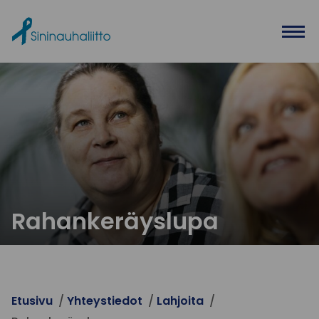
Ohita valikko
Rahankeräyslupa
Etusivu
Yhteystiedot
Lahjoita