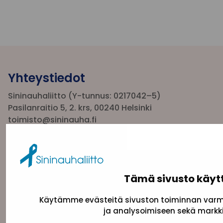
Yhteystiedot
Sininauhaliitto (Y-tunnus: 0217042–5)
Pasilanraitio 5, 2. krs, 00240 Helsinki
toimisto@sininauha.fi
Tämä sivusto käyt
Käytämme evästeitä sivuston toiminnan varmi
ja analysoimiseen sekä markki