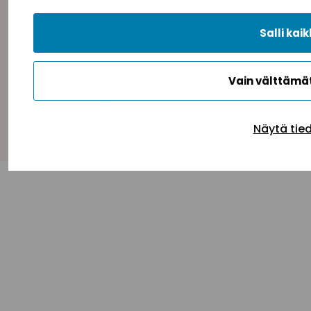
Tietosuojaseloste
Evästeseloste
Saavutettav
Salli kaik
Vain välttäm
Takaisin ylös
Näytä tie