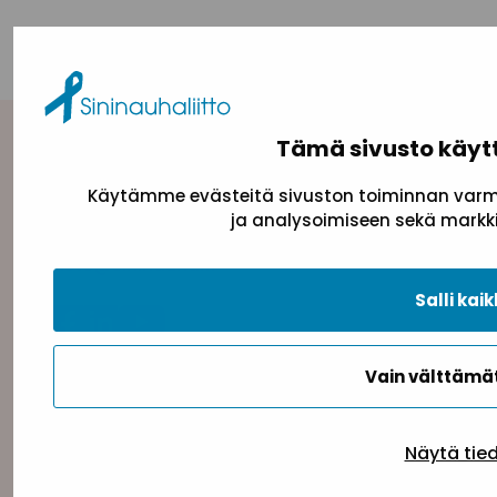
KAIKKI AJANKOHTAISET
Tämä sivusto käyt
Yhteystiedot
Käytämme evästeitä sivuston toiminnan varmi
Sininauhaliitto (Y-tunnus: 0217042–5)
ja analysoimiseen sekä markki
Pasilanraitio 5, 2. krs, 00240 Helsinki
toimisto@sininauha.fi
Salli kaik
Vain välttäm
Näytä tie