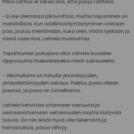
Pitkä raittius ei takaa sitä, että pysyy raittiina.
− Ei ole olemassa pikavoittoa, mutta toipuminen on
mahdollista. Kun addiktiokäyttäytyminen otetaan
pois, joutuu miettimään, kuka olen, mistä tykkään ja
mistä saan iloa, Lahtela muistuttaa.
Tapahtuman puhujana ollut Lahtela kuvailee
riippuvuutta itsekeskeiseksi minä-sairaudeksi.
− Alkoholisimi on minulle yksinäisyyden,
yhteydettömyyden sairaus. Paikka, jossa ollaan
paossa, ja jossa on turvallisinta.
Lahtela kehottaa ottamaan vastuuta ja
vastaanottamaan vertaisuuden kautta löytyvää
toivoa. On niin ikään hyvä olla tekemistä ja
harrastuksia, joissa viihtyy.