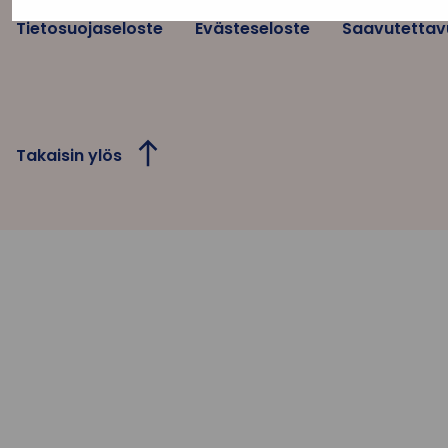
Tietosuojaseloste
Evästeseloste
Saavutettav
Takaisin ylös