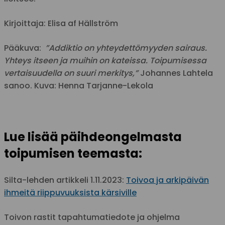
Kirjoittaja: Elisa af Hällström
Pääkuva:
”Addiktio on yhteydettömyyden sairaus.
Yhteys itseen ja muihin on kateissa. Toipumisessa
vertaisuudella on suuri merkitys,”
Johannes Lahtela
sanoo. Kuva: Henna Tarjanne-Lekola
Lue lisää päihdeongelmasta
toipumisen teemasta:
Silta-lehden artikkeli 1.11.2023:
Toivoa ja arkipäivän
ihmeitä riippuvuuksista kärsiville
Toivon rastit tapahtumatiedote ja ohjelma