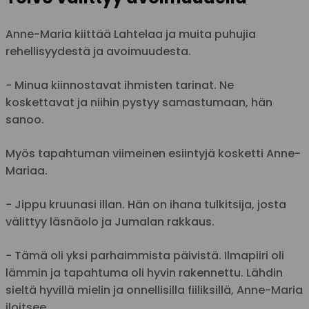
Anne-Maria kiittää Lahtelaa ja muita puhujia
rehellisyydestä ja avoimuudesta.
− Minua kiinnostavat ihmisten tarinat. Ne
koskettavat ja niihin pystyy samastumaan, hän
sanoo.
Myös tapahtuman viimeinen esiintyjä kosketti Anne-
Mariaa.
− Jippu kruunasi illan. Hän on ihana tulkitsija, josta
välittyy läsnäolo ja Jumalan rakkaus.
− Tämä oli yksi parhaimmista päivistä. Ilmapiiri oli
lämmin ja tapahtuma oli hyvin rakennettu. Lähdin
sieltä hyvillä mielin ja onnellisilla fiiliksillä, Anne-Maria
iloitsee.