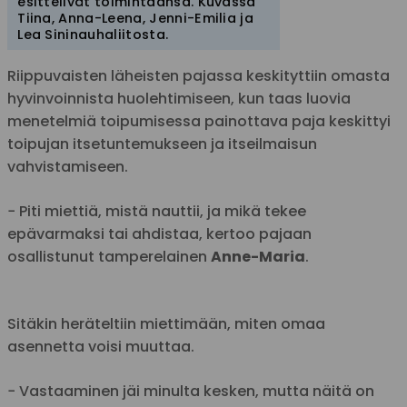
esittelivät toimintaansa. Kuvassa
Tiina, Anna-Leena, Jenni-Emilia ja
Lea Sininauhaliitosta.
Riippuvaisten läheisten pajassa keskityttiin omasta
hyvinvoinnista huolehtimiseen, kun taas luovia
menetelmiä toipumisessa painottava paja keskittyi
toipujan itsetuntemukseen ja itseilmaisun
vahvistamiseen.
− Piti miettiä, mistä nauttii, ja mikä tekee
epävarmaksi tai ahdistaa, kertoo pajaan
osallistunut tamperelainen
Anne-Maria
.
Sitäkin heräteltiin miettimään, miten omaa
asennetta voisi muuttaa.
− Vastaaminen jäi minulta kesken, mutta näitä on