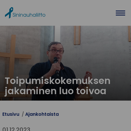
Ohita valikko
Toipumiskokemuksen
jakaminen luo toivoa
Etusivu
Ajankohtaista
01.12.2023