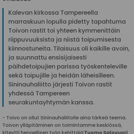
Kalevan kirkossa Tampereella
marraskuun lopulla pidetty tapahtuma
Toivon rastit toi yhteen kymmenittäin
riippuvuuksista ja niistä toipumisesta
kiinnostuneita. Tilaisuus oli kaikille avoin,
ja suunnattu ensisijaisesti
päihdetoipujien parissa työskenteleville
sekä toipujille ja heidän läheisilleen.
Sininauhaliitto järjesti Toivon rastit
yhdessä Tampereen
seurakuntayhtymän kanssa.
− Toivo on ollut Sininauhaliitolle aina tärkeä teema.
Toivon ylläpitäminen on toimintamme keskiössä,
kiteytti hengellisen työn kehittäjä
Tuomo Salovuori