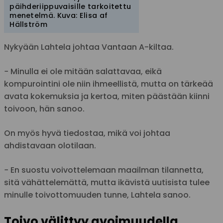
päihderiippuvaisille tarkoitettu
menetelmä. Kuva: Elisa af
Hällström
Nykyään Lahtela johtaa Vantaan A-kiltaa.
− Minulla ei ole mitään salattavaa, eikä
kompurointini ole niin ihmeellistä, mutta on tärkeää
avata kokemuksia ja kertoa, miten päästään kiinni
toivoon, hän sanoo.
On myös hyvä tiedostaa, mikä voi johtaa
ahdistavaan olotilaan.
− En suostu voivottelemaan maailman tilannetta,
sitä vähättelemättä, mutta ikävistä uutisista tulee
minulle toivottomuuden tunne, Lahtela sanoo.
Toivo välittyy avoimuudella