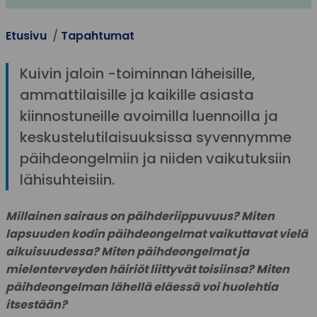
Etusivu
Tapahtumat
Kuivin jaloin -toiminnan läheisille,
ammattilaisille ja kaikille asiasta
kiinnostuneille avoimilla luennoilla ja
keskustelutilaisuuksissa syvennymme
päihdeongelmiin ja niiden vaikutuksiin
lähisuhteisiin.
Millainen sairaus on päihderiippuvuus? Miten
lapsuuden kodin päihdeongelmat vaikuttavat vielä
aikuisuudessa? Miten päihdeongelmat ja
mielenterveyden häiriöt liittyvät toisiinsa? Miten
päihdeongelman lähellä eläessä voi huolehtia
itsestään?