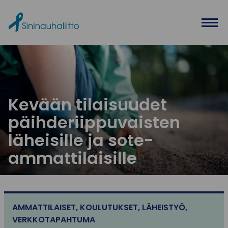
Ohita valikko
Kevään tilaisuudet
päihderiippuvaisten
läheisille ja sote-
ammattilaisille
AMMATTILAISET
,
KOULUTUKSET
,
LÄHEISTYÖ
,
VERKKOTAPAHTUMA