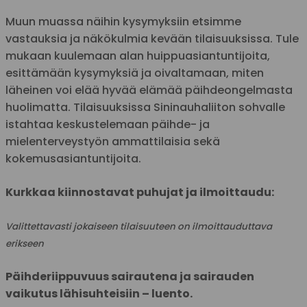
Muun muassa näihin kysymyksiin etsimme
vastauksia ja näkökulmia kevään tilaisuuksissa. Tule
mukaan kuulemaan alan huippuasiantuntijoita,
esittämään kysymyksiä ja oivaltamaan, miten
läheinen voi elää hyvää elämää päihdeongelmasta
huolimatta. Tilaisuuksissa Sininauhaliiton sohvalle
istahtaa keskustelemaan päihde- ja
mielenterveystyön ammattilaisia sekä
kokemusasiantuntijoita.
Kurkkaa kiinnostavat puhujat ja ilmoittaudu:
Valittettavasti jokaiseen tilaisuuteen on ilmoittauduttava
erikseen
Päihderiippuvuus sairautena ja sairauden
vaikutus lähisuhteisiin – luento.