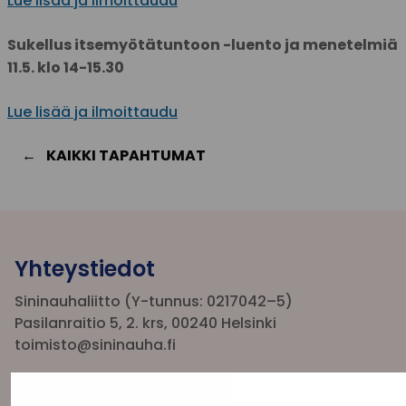
Lue lisää ja ilmoittaudu
Sukellus itsemyötätuntoon -luento ja menetelmiä
11.5. klo 14-15.30
Lue lisää ja ilmoittaudu
KAIKKI TAPAHTUMAT
Yhteystiedot
Sininauhaliitto (Y-tunnus: 0217042–5)
Pasilanraitio 5, 2. krs, 00240 Helsinki
toimisto@sininauha.fi