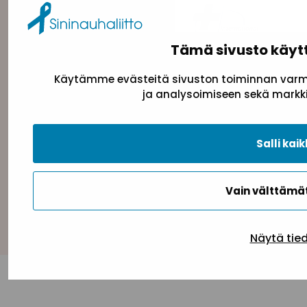
Tämä sivusto käyt
Käytämme evästeitä sivuston toiminnan varmi
ja analysoimiseen sekä markki
Tietosuojaseloste
Evästeseloste
Saavutettav
Salli kaik
Vain välttäm
Takaisin ylös
Näytä tie