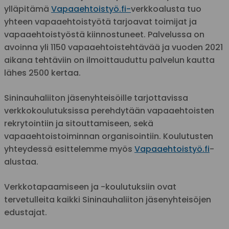
ylläpitämä
Vapaaehtoistyö.fi-
verkkoalusta tuo
yhteen vapaaehtoistyötä tarjoavat toimijat ja
vapaaehtoistyöstä kiinnostuneet. Palvelussa on
avoinna yli 1150 vapaaehtoistehtävää ja vuoden 2021
aikana tehtäviin on ilmoittauduttu palvelun kautta
lähes 2500 kertaa.
Sininauhaliiton jäsenyhteisöille tarjottavissa
verkkokoulutuksissa perehdytään vapaaehtoisten
rekrytointiin ja sitouttamiseen, sekä
vapaaehtoistoiminnan organisointiin. Koulutusten
yhteydessä esittelemme myös
Vapaaehtoistyö.fi
-
alustaa.
Verkkotapaamiseen ja -koulutuksiin ovat
tervetulleita kaikki Sininauhaliiton jäsenyhteisöjen
edustajat.