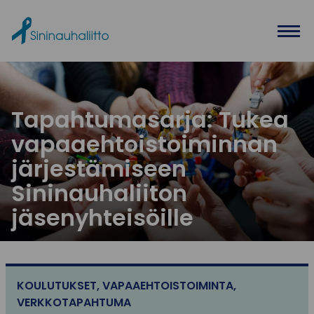
Ohita valikko
Tapahtumasarja: Tukea
vapaaehtoistoiminnan
järjestämiseen
Sininauhaliiton
jäsenyhteisöille
KOULUTUKSET
,
VAPAAEHTOISTOIMINTA
,
VERKKOTAPAHTUMA