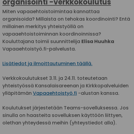
organisointi -verkkokoulutus
Miten vapaaehtoistoimintaa kannattaa
organisoida? Millaista on tehokas koordinointi? Entä
millainen merkitys yhteistyöllä on
vapaaehtoistoiminnan koordinoinnissa?
Kouluttajana toimii suunnittelija
Elisa Huuhka
Vapaaehtoistyö.fi-palvelusta.
Lisätiedot ja ilmoittautuminen täällä.
Verkkokoulutukset 3.11. ja 24.11. toteutetaan
yhteistyössä Kansalaisareenan ja Kirkkopalveluiden
ylläpitämän
Vapaaehtoistyö.fi
-alustan kanssa.
Koulutukset järjestetään Teams-sovelluksessa. Jos
sinulla on haasteita sovelluksen käyttöön liittyen,
olethan yhteydessä meihin (yhteystiedot alla).