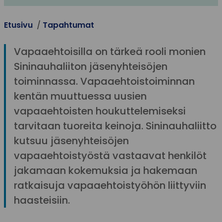
Etusivu
Tapahtumat
Vapaaehtoisilla on tärkeä rooli monien
Sininauhaliiton jäsenyhteisöjen
toiminnassa. Vapaaehtoistoiminnan
kentän muuttuessa uusien
vapaaehtoisten houkuttelemiseksi
tarvitaan tuoreita keinoja. Sininauhaliitto
kutsuu jäsenyhteisöjen
vapaaehtoistyöstä vastaavat henkilöt
jakamaan kokemuksia ja hakemaan
ratkaisuja vapaaehtoistyöhön liittyviin
haasteisiin.