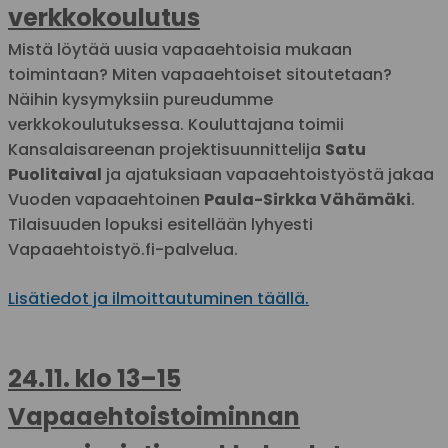
verkkokoulutus
Mistä löytää uusia vapaaehtoisia mukaan
toimintaan? Miten vapaaehtoiset sitoutetaan?
Näihin kysymyksiin pureudumme
verkkokoulutuksessa. Kouluttajana toimii
Kansalaisareenan projektisuunnittelija
Satu
Puolitaival
ja ajatuksiaan vapaaehtoistyöstä jakaa
Vuoden vapaaehtoinen
Paula-Sirkka Vähämäki
.
Tilaisuuden lopuksi esitellään lyhyesti
Vapaaehtoistyö.fi-palvelua.
Lisätiedot ja ilmoittautuminen täällä.
24.11. klo 13–15
Vapaaehtoistoiminnan