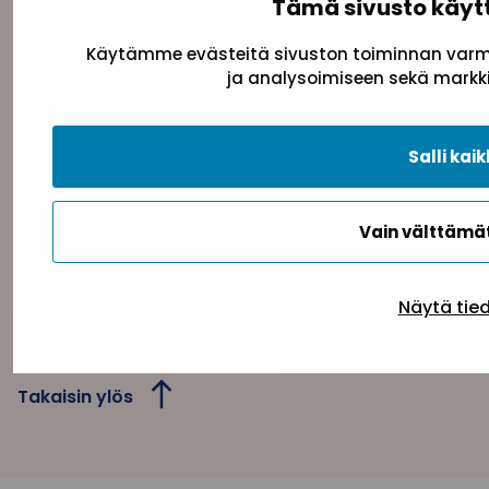
Tämä sivusto käyt
Käytämme evästeitä sivuston toiminnan varmi
ja analysoimiseen sekä markki
Salli kaik
Vain välttäm
Tietosuojaseloste
Evästeseloste
Saavutettav
Näytä tie
Takaisin ylös