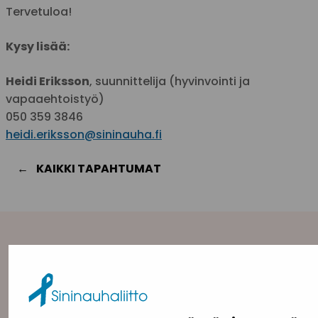
Tervetuloa!
Kysy lisää:
Heidi Eriksson
, suunnittelija (hyvinvointi ja
vapaaehtoistyö)
050 359 3846
heidi.eriksson@sininauha.fi
KAIKKI TAPAHTUMAT
Yhteystiedot
Sininauhaliitto (Y-tunnus: 0217042–5)
Pasilanraitio 5, 2. krs, 00240 Helsinki
toimisto@sininauha.fi