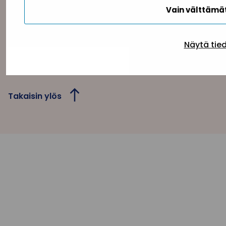
Vain välttäm
Tietosuojaseloste
Evästeseloste
Saavutettav
Näytä tie
Takaisin ylös