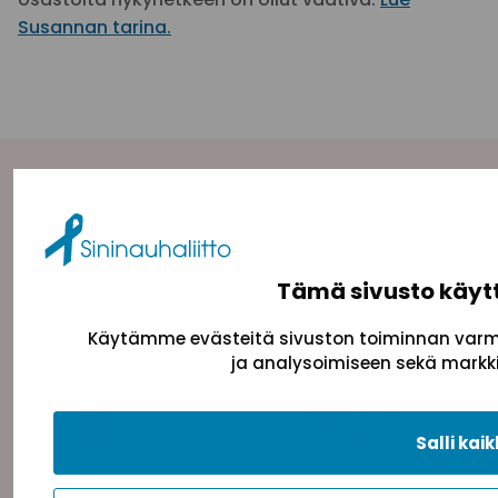
Susannan tarina.
Yhteystiedot
Sininauhaliitto (Y-tunnus: 0217042–5)
Pasilanraitio 5, 2. krs, 00240 Helsinki
Tämä sivusto käyt
toimisto@sininauha.fi
Käytämme evästeitä sivuston toiminnan varmi
ja analysoimiseen sekä markki
Salli kaik