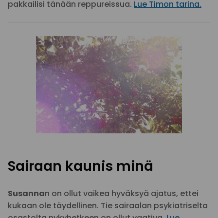
pakkailisi tänään reppureissua.
Lue Timon tarina.
Sairaan kaunis minä
Susanna
n on ollut vaikea hyväksyä ajatus, ettei
kukaan ole täydellinen. Tie sairaalan psykiatriselta
osastolta nykyhetkeen on ollut vaativa.
Lue